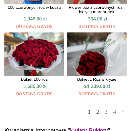
100 czerwonych róż w koszu
Flower box z czerwonych róż i
białych margaretek
1,949.00
zł
334.00
zł
DOSTAWA GRATIS
DOSTAWA GRATIS
Bukiet 100 róż
Bukiet z Róż w kryzie
od
1,685.00
zł
209.00
zł
DOSTAWA GRATIS
DOSTAWA GRATIS
1
2
3
4
»
Kwiaciarnia Internetowa "
Kwiaty-Bukiety
" –