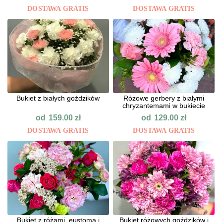
DOSTAWA GRATIS
DOSTAWA GRATIS
Bukiet z białych goździków
Różowe gerbery z białymi
chryzantemami w bukiecie
od
od
159.00
zł
129.00
zł
DOSTAWA GRATIS
DOSTAWA GRATIS
Bukiet z różami, eustomą i
Bukiet różowych goździków i