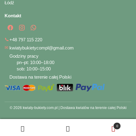
Łódź
Kontakt
📞
+48 797 115 220
✉
kwiatybukietycompl@gmail.com
Godziny pracy
pn–pt: 10:00–18:00
sob: 10:00–15:00
Dostawa na terenie całej Polski
© 2026 kwiaty-bukiety.com.pl | Dostawa kwiatów na terenie całej Polski
0
Szukaj
Szukaj: