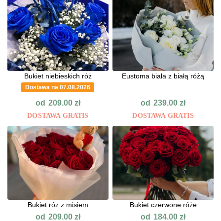
Bukiet niebieskich róż
Eustoma biała z białą różą
Dostawa na 07.08.2026
od
od
209.00
zł
239.00
zł
DOSTAWA GRATIS
DOSTAWA GRATIS
Bukiet róz z misiem
Bukiet czerwone róże
od
od
209.00
zł
184.00
zł