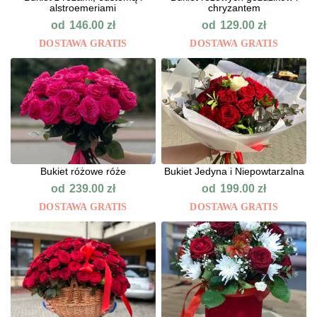
alstroemeriami
chryzantem
od
od
146.00
zł
129.00
zł
DOSTAWA GRATIS
DOSTAWA GRATIS
Bukiet różowe róże
Bukiet Jedyna i Niepowtarzalna
od
od
239.00
zł
199.00
zł
DOSTAWA GRATIS
DOSTAWA GRATIS