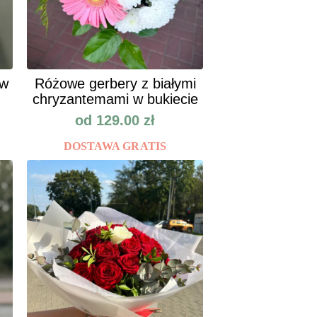
ów
Różowe gerbery z białymi
chryzantemami w bukiecie
od
129.00
zł
DOSTAWA GRATIS