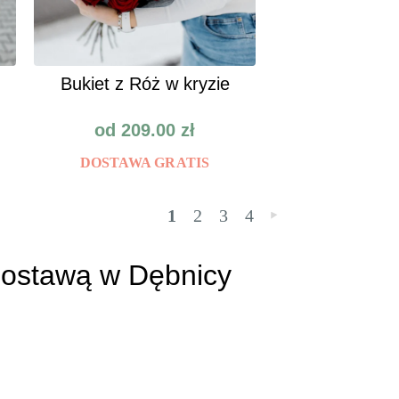
Bukiet z Róż w kryzie
od
209.00
zł
DOSTAWA GRATIS
1
2
3
4
»
 Dostawą w Dębnicy