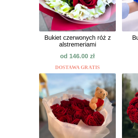
Bukiet czerwonych róż z
Bu
alstremeriami
od
146.00
zł
DOSTAWA GRATIS