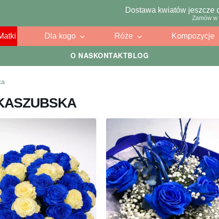
Dostawa kwiatów jeszcze 
Zamów w 
Matki
Dla kogo
Róże
Kompozycje
O NAS
KONTAKT
BLOG
ka
 KASZUBSKA