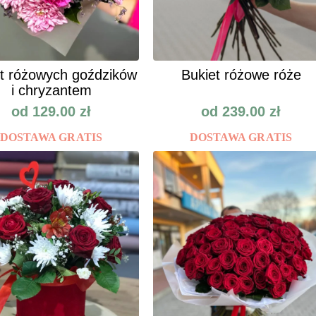
t różowych goździków
Bukiet różowe róże
i chryzantem
od
129.00
zł
od
239.00
zł
DOSTAWA GRATIS
DOSTAWA GRATIS