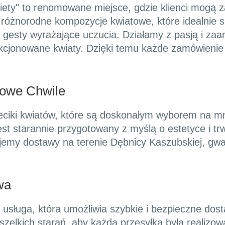
kiety" to renomowane miejsce, gdzie klienci mogą
 różnorodne kompozycje kwiatowe, które idealnie 
gesty wyrażające uczucia. Działamy z pasją i za
ekcjonowane kwiaty. Dzięki temu każde zamówienie 
kowe Chwile
eciki kwiatów, które są doskonałym wyborem na mn
est starannie przygotowany z myślą o estetyce i tr
jemy dostawy na terenie Dębnicy Kaszubskiej, gwa
wa
 usługa, która umożliwia szybkie i bezpieczne dos
zelkich starań, aby każda przesyłka była realizo