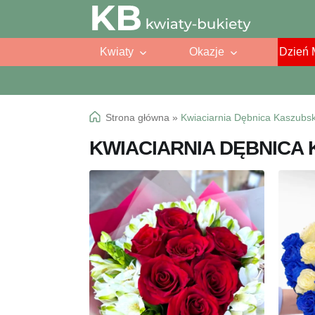
Przejdź
Przejdź
do
do
Kwiaty
Okazje
Dzień 
nawigacji
treści
Strona główna
»
Kwiaciarnia Dębnica Kaszubs
KWIACIARNIA DĘBNICA