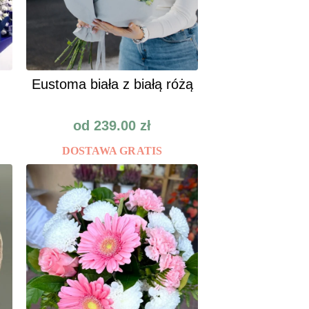
Eustoma biała z białą różą
od
239.00
zł
DOSTAWA GRATIS