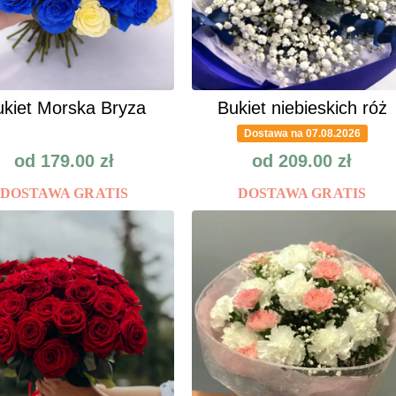
kiet Morska Bryza
Bukiet niebieskich róż
Dostawa na 07.08.2026
od
179.00
zł
od
209.00
zł
DOSTAWA GRATIS
DOSTAWA GRATIS