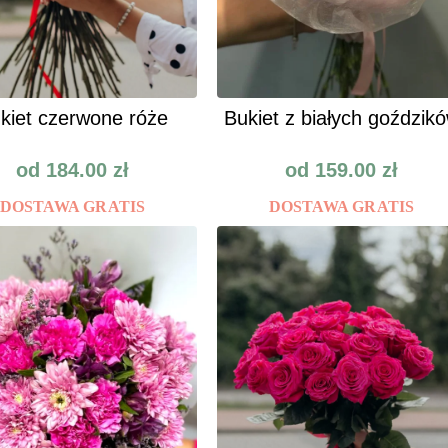
kiet czerwone róże
Bukiet z białych goździk
od
184.00
zł
od
159.00
zł
DOSTAWA GRATIS
DOSTAWA GRATIS