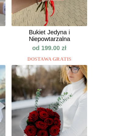
Bukiet Jedyna i
Niepowtarzalna
od
199.00
zł
DOSTAWA GRATIS