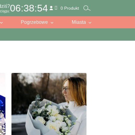
06:38:52
dziś?
0 Produkt
ciągu:
Pogrzebowe
Miasta