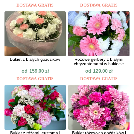
DOSTAWA GRATIS
DOSTAWA GRATIS
Bukiet z białych goździków
Różowe gerbery z białymi
chryzantemami w bukiecie
od
od
159.00
zł
129.00
zł
DOSTAWA GRATIS
DOSTAWA GRATIS
Bukiet z różami, eustomą i
Bukiet różowych goździków i