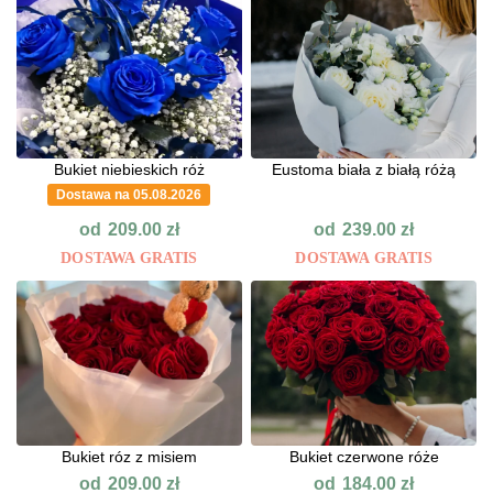
Bukiet niebieskich róż
Eustoma biała z białą różą
Dostawa na 05.08.2026
od
od
209.00
zł
239.00
zł
DOSTAWA GRATIS
DOSTAWA GRATIS
Bukiet róz z misiem
Bukiet czerwone róże
od
od
209.00
zł
184.00
zł