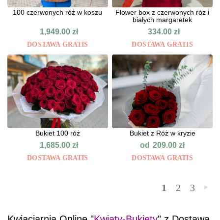
100 czerwonych róż w koszu
Flower box z czerwonych róż i
białych margaretek
1,949.00
zł
334.00
zł
DOSTAWA GRATIS
DOSTAWA GRATIS
Bukiet 100 róż
Bukiet z Róż w kryzie
od
1,685.00
zł
209.00
zł
DOSTAWA GRATIS
DOSTAWA GRATIS
1
2
3
»
Kwiaciarnia Online "
Kwiaty-Bukiety
" z Dostawą