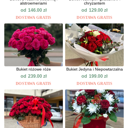
alstroemeriami
chryzantem
od
od
146.00
zł
129.00
zł
DOSTAWA GRATIS
DOSTAWA GRATIS
Bukiet różowe róże
Bukiet Jedyna i Niepowtarzalna
od
od
239.00
zł
199.00
zł
DOSTAWA GRATIS
DOSTAWA GRATIS