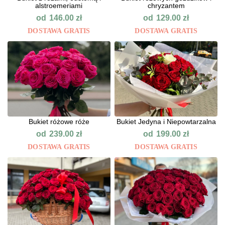
alstroemeriami
chryzantem
od
od
146.00
zł
129.00
zł
DOSTAWA GRATIS
DOSTAWA GRATIS
Bukiet różowe róże
Bukiet Jedyna i Niepowtarzalna
od
od
239.00
zł
199.00
zł
DOSTAWA GRATIS
DOSTAWA GRATIS