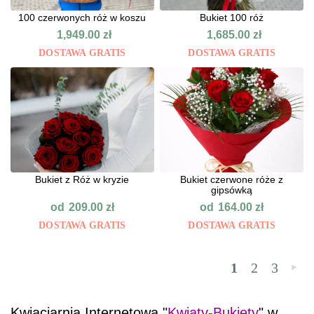
100 czerwonych róż w koszu
Bukiet 100 róż
1,949.00
zł
1,685.00
zł
DOSTAWA GRATIS
DOSTAWA GRATIS
Bukiet z Róż w kryzie
Bukiet czerwone róże z
gipsówką
od
od
209.00
zł
164.00
zł
DOSTAWA GRATIS
DOSTAWA GRATIS
1
2
3
»
Kwiaciarnia Internetowa "
Kwiaty-Bukiety
" w