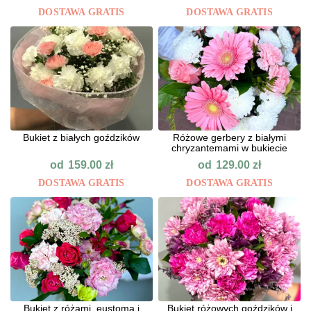
DOSTAWA GRATIS
DOSTAWA GRATIS
Bukiet z białych goździków
Różowe gerbery z białymi
chryzantemami w bukiecie
od
od
159.00
zł
129.00
zł
DOSTAWA GRATIS
DOSTAWA GRATIS
Bukiet z różami, eustomą i
Bukiet różowych goździków i