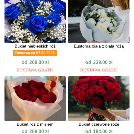
Bukiet niebieskich róż
Eustoma biała z białą różą
Dostawa na 07.08.2026
od
od
209.00
zł
239.00
zł
DOSTAWA GRATIS
DOSTAWA GRATIS
Bukiet róz z misiem
Bukiet czerwone róże
od
od
209.00
zł
184.00
zł