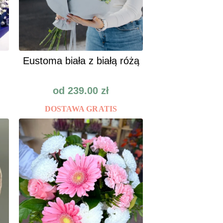
Eustoma biała z białą różą
od
239.00
zł
DOSTAWA GRATIS