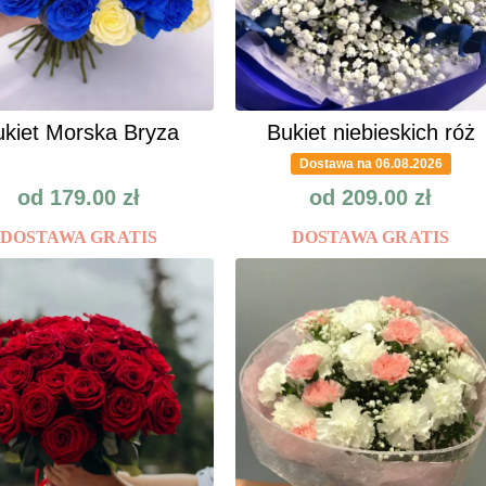
kiet Morska Bryza
Bukiet niebieskich róż
Dostawa na 06.08.2026
od
179.00
zł
od
209.00
zł
DOSTAWA GRATIS
DOSTAWA GRATIS