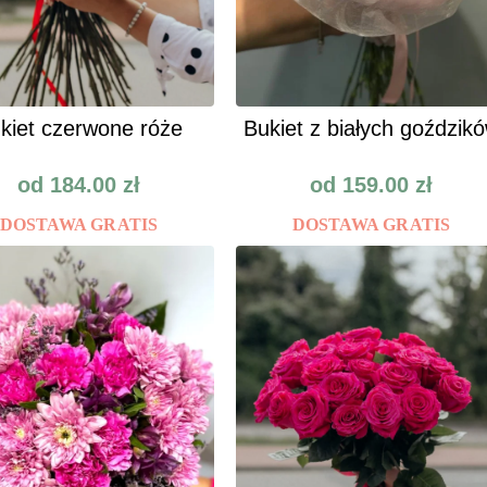
kiet czerwone róże
Bukiet z białych goździk
od
184.00
zł
od
159.00
zł
DOSTAWA GRATIS
DOSTAWA GRATIS