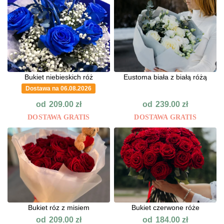
Bukiet niebieskich róż
Eustoma biała z białą różą
Dostawa na 06.08.2026
od
od
209.00
zł
239.00
zł
DOSTAWA GRATIS
DOSTAWA GRATIS
Bukiet róz z misiem
Bukiet czerwone róże
od
od
209.00
zł
184.00
zł