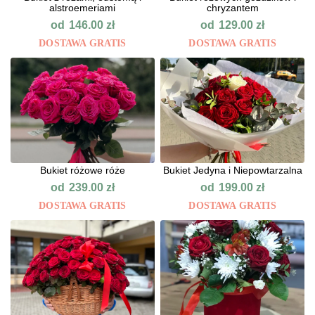
alstroemeriami
chryzantem
od
od
146.00
zł
129.00
zł
DOSTAWA GRATIS
DOSTAWA GRATIS
Bukiet różowe róże
Bukiet Jedyna i Niepowtarzalna
od
od
239.00
zł
199.00
zł
DOSTAWA GRATIS
DOSTAWA GRATIS