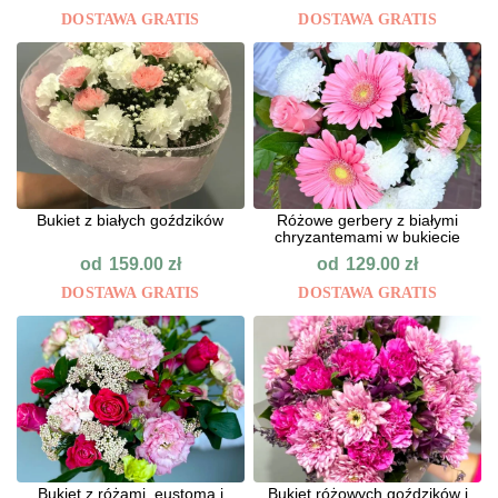
DOSTAWA GRATIS
DOSTAWA GRATIS
Bukiet z białych goździków
Różowe gerbery z białymi
chryzantemami w bukiecie
od
od
159.00
zł
129.00
zł
DOSTAWA GRATIS
DOSTAWA GRATIS
Bukiet z różami, eustomą i
Bukiet różowych goździków i