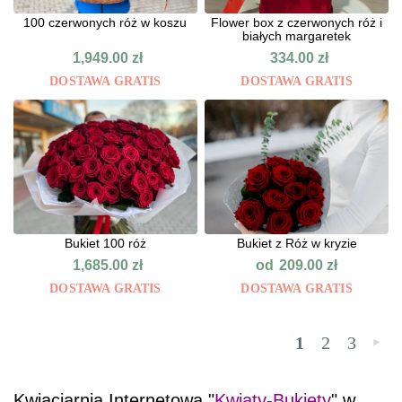
100 czerwonych róż w koszu
Flower box z czerwonych róż i
białych margaretek
1,949.00
zł
334.00
zł
DOSTAWA GRATIS
DOSTAWA GRATIS
Bukiet 100 róż
Bukiet z Róż w kryzie
od
1,685.00
zł
209.00
zł
DOSTAWA GRATIS
DOSTAWA GRATIS
1
2
3
»
Kwiaciarnia Internetowa "
Kwiaty-Bukiety
" w