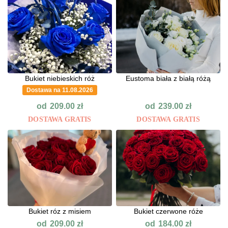
Bukiet niebieskich róż
Eustoma biała z białą różą
Dostawa na 11.08.2026
od
od
209.00
zł
239.00
zł
DOSTAWA GRATIS
DOSTAWA GRATIS
Bukiet róz z misiem
Bukiet czerwone róże
od
od
209.00
zł
184.00
zł