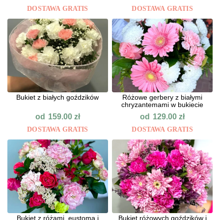
DOSTAWA GRATIS
DOSTAWA GRATIS
Bukiet z białych goździków
Różowe gerbery z białymi
chryzantemami w bukiecie
od
od
159.00
zł
129.00
zł
DOSTAWA GRATIS
DOSTAWA GRATIS
Bukiet z różami, eustomą i
Bukiet różowych goździków i