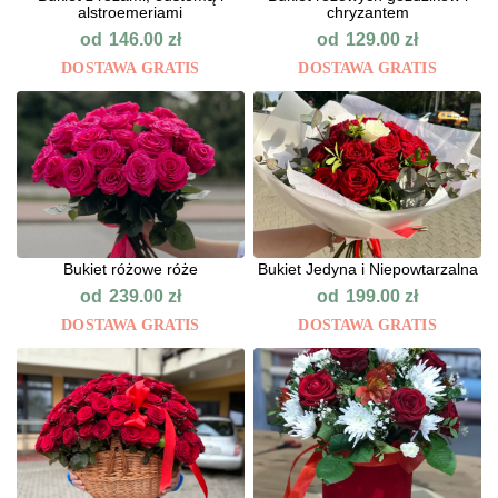
alstroemeriami
chryzantem
od
od
146.00
zł
129.00
zł
DOSTAWA GRATIS
DOSTAWA GRATIS
Bukiet różowe róże
Bukiet Jedyna i Niepowtarzalna
od
od
239.00
zł
199.00
zł
DOSTAWA GRATIS
DOSTAWA GRATIS