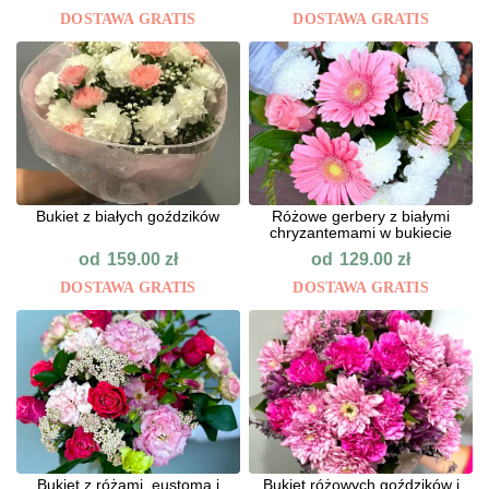
DOSTAWA GRATIS
DOSTAWA GRATIS
Bukiet z białych goździków
Różowe gerbery z białymi
chryzantemami w bukiecie
od
od
159.00
zł
129.00
zł
DOSTAWA GRATIS
DOSTAWA GRATIS
Bukiet z różami, eustomą i
Bukiet różowych goździków i