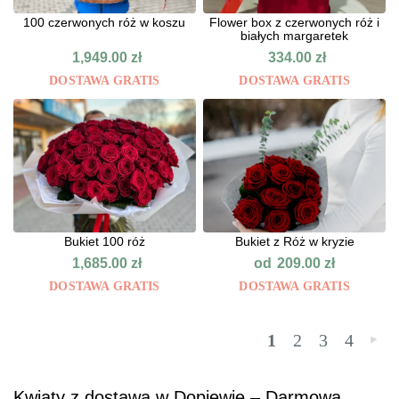
100 czerwonych róż w koszu
Flower box z czerwonych róż i
białych margaretek
1,949.00
zł
334.00
zł
DOSTAWA GRATIS
DOSTAWA GRATIS
Bukiet 100 róż
Bukiet z Róż w kryzie
od
1,685.00
zł
209.00
zł
DOSTAWA GRATIS
DOSTAWA GRATIS
1
2
3
4
»
Kwiaty z dostawą w Dopiewie – Darmowa