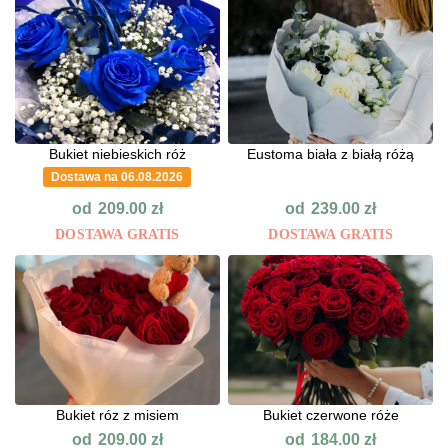
Bukiet niebieskich róż
Eustoma biała z białą różą
Dostawa na 06.08.2026
od
od
209.00
zł
239.00
zł
DOSTAWA GRATIS
DOSTAWA GRATIS
Bukiet róz z misiem
Bukiet czerwone róże
od
od
209.00
zł
184.00
zł