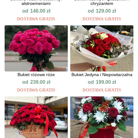
alstroemeriami
chryzantem
od
od
146.00
zł
129.00
zł
DOSTAWA GRATIS
DOSTAWA GRATIS
Bukiet różowe róże
Bukiet Jedyna i Niepowtarzalna
od
od
239.00
zł
199.00
zł
DOSTAWA GRATIS
DOSTAWA GRATIS