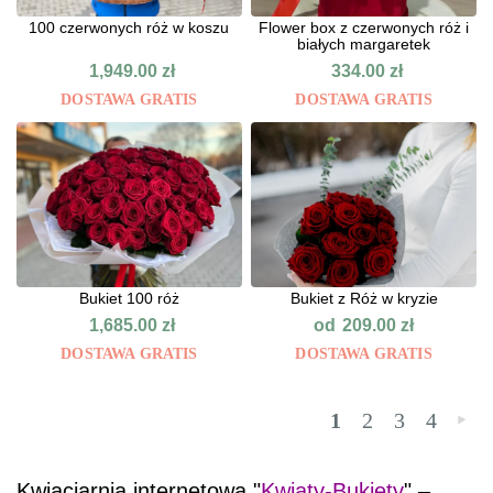
100 czerwonych róż w koszu
Flower box z czerwonych róż i
białych margaretek
1,949.00
zł
334.00
zł
DOSTAWA GRATIS
DOSTAWA GRATIS
Bukiet 100 róż
Bukiet z Róż w kryzie
od
1,685.00
zł
209.00
zł
DOSTAWA GRATIS
DOSTAWA GRATIS
1
2
3
4
»
Kwiaciarnia internetowa "
Kwiaty-Bukiety
" –