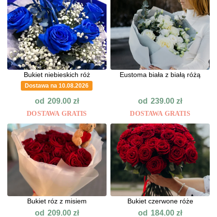
Bukiet niebieskich róż
Eustoma biała z białą różą
Dostawa na 10.08.2026
od
od
209.00
zł
239.00
zł
DOSTAWA GRATIS
DOSTAWA GRATIS
Bukiet róz z misiem
Bukiet czerwone róże
od
od
209.00
zł
184.00
zł