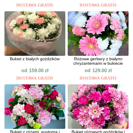
DOSTAWA GRATIS
DOSTAWA GRATIS
Bukiet z białych goździków
Różowe gerbery z białymi
chryzantemami w bukiecie
od
od
159.00
zł
129.00
zł
DOSTAWA GRATIS
DOSTAWA GRATIS
Bukiet z różami, eustomą i
Bukiet różowych goździków i