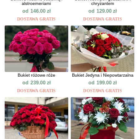
alstroemeriami
chryzantem
od
od
146.00
zł
129.00
zł
DOSTAWA GRATIS
DOSTAWA GRATIS
Bukiet różowe róże
Bukiet Jedyna i Niepowtarzalna
od
od
239.00
zł
199.00
zł
DOSTAWA GRATIS
DOSTAWA GRATIS