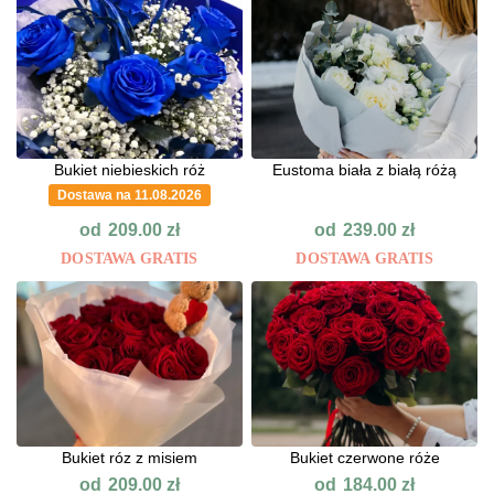
Bukiet niebieskich róż
Eustoma biała z białą różą
Dostawa na 11.08.2026
od
od
209.00
zł
239.00
zł
DOSTAWA GRATIS
DOSTAWA GRATIS
Bukiet róz z misiem
Bukiet czerwone róże
od
od
209.00
zł
184.00
zł