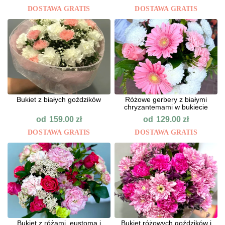
DOSTAWA GRATIS
DOSTAWA GRATIS
Bukiet z białych goździków
Różowe gerbery z białymi
chryzantemami w bukiecie
od
od
159.00
zł
129.00
zł
DOSTAWA GRATIS
DOSTAWA GRATIS
Bukiet z różami, eustomą i
Bukiet różowych goździków i