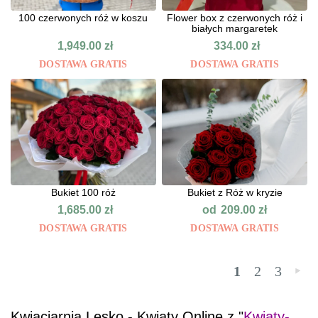
100 czerwonych róż w koszu
Flower box z czerwonych róż i
białych margaretek
1,949.00
zł
334.00
zł
DOSTAWA GRATIS
DOSTAWA GRATIS
Bukiet 100 róż
Bukiet z Róż w kryzie
od
1,685.00
zł
209.00
zł
DOSTAWA GRATIS
DOSTAWA GRATIS
1
2
3
»
Kwiaciarnia Lesko - Kwiaty Online z "
Kwiaty-