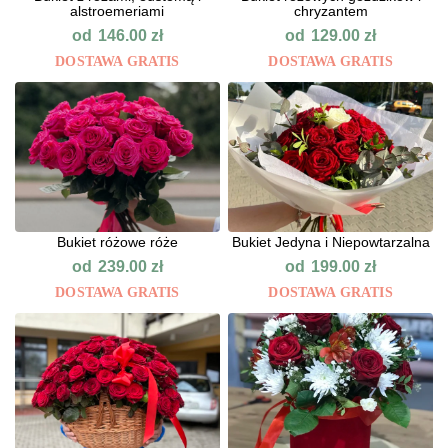
alstroemeriami
chryzantem
od
od
146.00
zł
129.00
zł
DOSTAWA GRATIS
DOSTAWA GRATIS
Bukiet różowe róże
Bukiet Jedyna i Niepowtarzalna
od
od
239.00
zł
199.00
zł
DOSTAWA GRATIS
DOSTAWA GRATIS