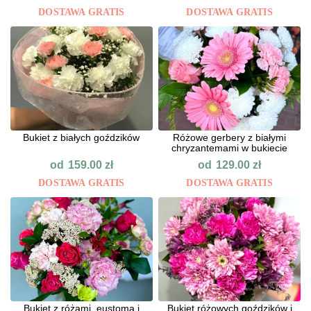
DOSTAWA GRATIS
DOSTAWA GRATIS
Bukiet z białych goździków
Różowe gerbery z białymi
chryzantemami w bukiecie
od
od
159.00
zł
129.00
zł
DOSTAWA GRATIS
DOSTAWA GRATIS
Bukiet z różami, eustomą i
Bukiet różowych goździków i