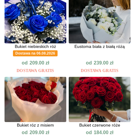
Bukiet niebieskich róż
Eustoma biała z białą różą
Dostawa na 06.08.2026
od
od
209.00
zł
239.00
zł
DOSTAWA GRATIS
DOSTAWA GRATIS
Bukiet róz z misiem
Bukiet czerwone róże
od
od
209.00
zł
184.00
zł