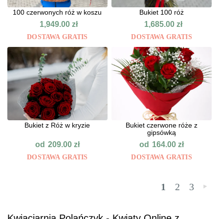
100 czerwonych róż w koszu
Bukiet 100 róż
1,949.00
zł
1,685.00
zł
DOSTAWA GRATIS
DOSTAWA GRATIS
Bukiet z Róż w kryzie
Bukiet czerwone róże z
gipsówką
od
od
209.00
zł
164.00
zł
DOSTAWA GRATIS
DOSTAWA GRATIS
1
2
3
»
Kwiaciarnia Polańczyk - Kwiaty Online z