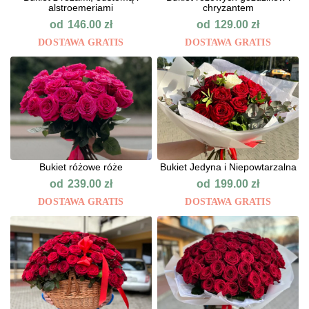
alstroemeriami
chryzantem
od
od
146.00
zł
129.00
zł
DOSTAWA GRATIS
DOSTAWA GRATIS
Bukiet różowe róże
Bukiet Jedyna i Niepowtarzalna
od
od
239.00
zł
199.00
zł
DOSTAWA GRATIS
DOSTAWA GRATIS