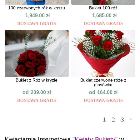
100 czerwonych róż w koszu
Bukiet 100 róż
1,949.00
zł
1,685.00
zł
DOSTAWA GRATIS
DOSTAWA GRATIS
Bukiet z Róż w kryzie
Bukiet czerwone róże z
gipsówką
od
od
209.00
zł
164.00
zł
DOSTAWA GRATIS
DOSTAWA GRATIS
1
2
3
»
Kwiaciarnia Internetowa "
Kwiaty-Bukiety
" w