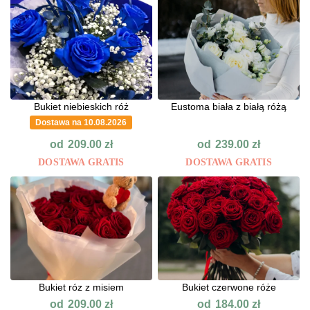
Bukiet niebieskich róż
Eustoma biała z białą różą
Dostawa na 10.08.2026
od
od
209.00
zł
239.00
zł
DOSTAWA GRATIS
DOSTAWA GRATIS
Bukiet róz z misiem
Bukiet czerwone róże
od
od
209.00
zł
184.00
zł