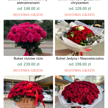
alstroemeriami
chryzantem
od
od
146.00
zł
129.00
zł
DOSTAWA GRATIS
DOSTAWA GRATIS
Bukiet różowe róże
Bukiet Jedyna i Niepowtarzalna
od
od
239.00
zł
199.00
zł
DOSTAWA GRATIS
DOSTAWA GRATIS