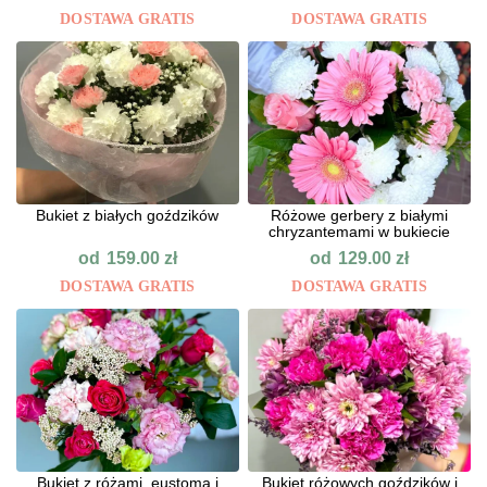
DOSTAWA GRATIS
DOSTAWA GRATIS
Bukiet z białych goździków
Różowe gerbery z białymi
chryzantemami w bukiecie
od
od
159.00
zł
129.00
zł
DOSTAWA GRATIS
DOSTAWA GRATIS
Bukiet z różami, eustomą i
Bukiet różowych goździków i