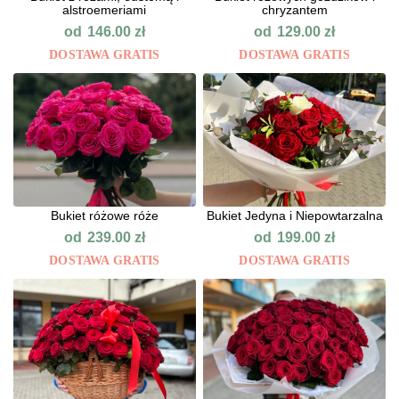
alstroemeriami
chryzantem
od
od
146.00
zł
129.00
zł
DOSTAWA GRATIS
DOSTAWA GRATIS
Bukiet różowe róże
Bukiet Jedyna i Niepowtarzalna
od
od
239.00
zł
199.00
zł
DOSTAWA GRATIS
DOSTAWA GRATIS