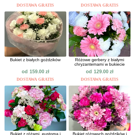
DOSTAWA GRATIS
DOSTAWA GRATIS
Bukiet z białych goździków
Różowe gerbery z białymi
chryzantemami w bukiecie
od
od
159.00
zł
129.00
zł
DOSTAWA GRATIS
DOSTAWA GRATIS
Bukiet z różami, eustomą i
Bukiet różowych goździków i