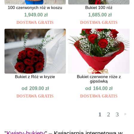
100 czerwonych róż w koszu
Bukiet 100 róż
1,949.00
zł
1,685.00
zł
DOSTAWA GRATIS
DOSTAWA GRATIS
Bukiet z Róż w kryzie
Bukiet czerwone róże z
gipsówką
od
od
209.00
zł
164.00
zł
DOSTAWA GRATIS
DOSTAWA GRATIS
1
2
3
»
"
Kwiaty-bukiety
" – Kwiaciarnia internetowa w