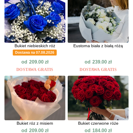
Bukiet niebieskich róż
Eustoma biała z białą różą
Dostawa na 07.08.2026
od
od
209.00
zł
239.00
zł
DOSTAWA GRATIS
DOSTAWA GRATIS
Bukiet róz z misiem
Bukiet czerwone róże
od
od
209.00
zł
184.00
zł