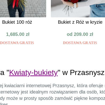
Bukiet 100 róż
Bukiet z Róż w kryzie
1,685.00
zł
od
209.00
zł
DOSTAWA GRATIS
DOSTAWA GRATIS
a "
Kwiaty-bukiety
" w Przasnys
j kwiaciarni internetowej Przasnysz, która oferuje
ternetowy jest idealnym rozwiązaniem dla osób, któ
dy może w prosty sposób zamówić piękne kompozy
dres.