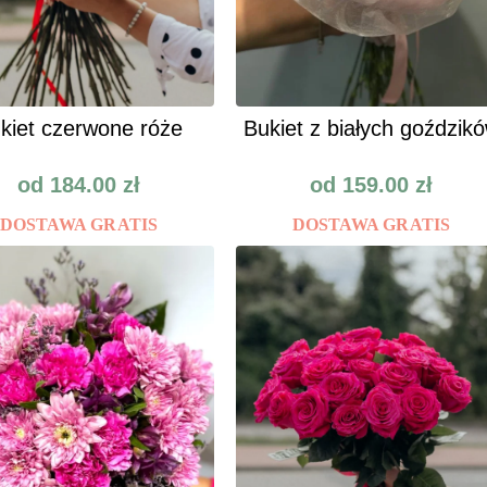
kiet czerwone róże
Bukiet z białych goździk
od
184.00
zł
od
159.00
zł
DOSTAWA GRATIS
DOSTAWA GRATIS