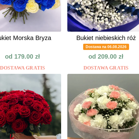
kiet Morska Bryza
Bukiet niebieskich róż
Dostawa na 06.08.2026
od
179.00
zł
od
209.00
zł
DOSTAWA GRATIS
DOSTAWA GRATIS