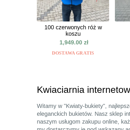
100 czerwonych róż w
koszu
1,949.00
zł
DOSTAWA GRATIS
Kwiaciarnia internetow
Witamy w "Kwiaty-bukiety", najlepsze
eleganckich bukietów. Nasz sklep in
naszym usługom zakupu online, każ
my dostarczymy je pod wskazany a