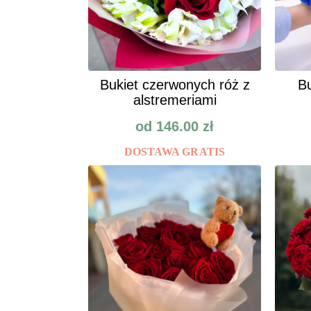
Bukiet czerwonych róż z
Bu
alstremeriami
od
146.00
zł
DOSTAWA GRATIS