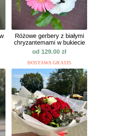
ów
Różowe gerbery z białymi
chryzantemami w bukiecie
od
129.00
zł
DOSTAWA GRATIS