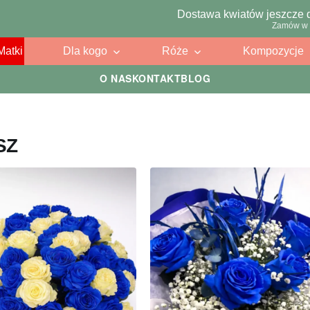
Dostawa kwiatów jeszcze 
Zamów w 
Matki
Dla kogo
Róże
Kompozycje
O NAS
KONTAKT
BLOG
SZ