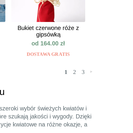
Bukiet czerwone róże z
gipsówką
od
164.00
zł
DOSTAWA GRATIS
1
2
3
»
zu
 szeroki wybór świeżych kwiatów i
re szukają jakości i wygody. Dzięki
cje kwiatowe na różne okazje, a