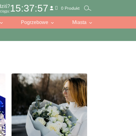
15:37:55
dziś?
0 Produkt
ciągu:
Pogrzebowe
Miasta