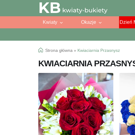
Przejdź
Przejdź
do
do
Kwiaty
Okazje
Dzień 
nawigacji
treści
Strona główna
»
Kwiaciarnia Przasnysz
KWIACIARNIA PRZASNY