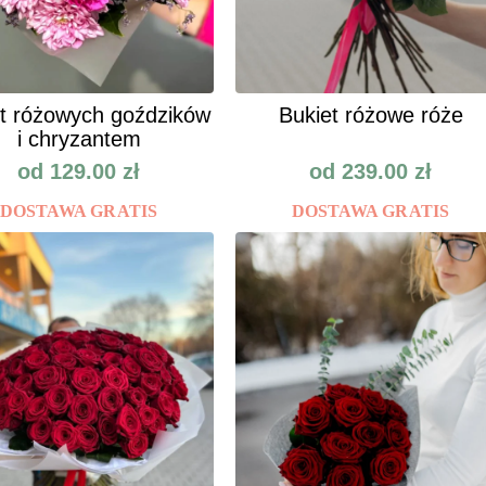
t różowych goździków
Bukiet różowe róże
i chryzantem
od
129.00
zł
od
239.00
zł
DOSTAWA GRATIS
DOSTAWA GRATIS