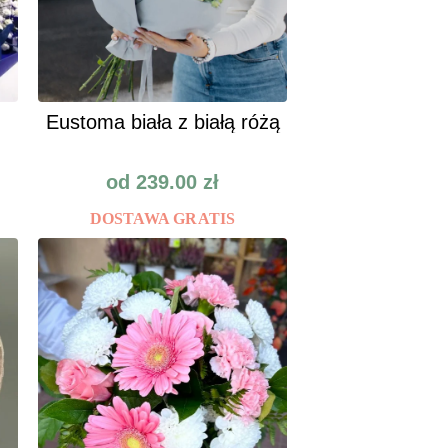
Eustoma biała z białą różą
od
239.00
zł
DOSTAWA GRATIS