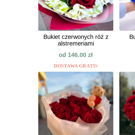
Bukiet czerwonych róż z
Bu
alstremeriami
od
146.00
zł
DOSTAWA GRATIS