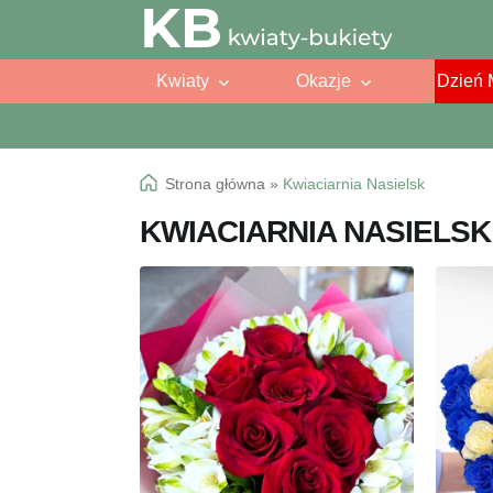
Przejdź
Przejdź
do
do
Kwiaty
Okazje
Dzień 
nawigacji
treści
Strona główna
»
Kwiaciarnia Nasielsk
KWIACIARNIA NASIELSK