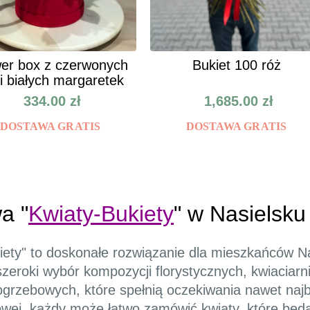
er box z czerwonych
Bukiet 100 róż
 i białych margaretek
334.00
zł
1,685.00
zł
DOSTAWA GRATIS
DOSTAWA GRATIS
a "
Kwiaty-Bukiety
" w Nasielsku
iety" to doskonałe rozwiązanie dla mieszkańców N
szeroki wybór kompozycji florystycznych, kwiaciar
grzebowych, które spełnią oczekiwania nawet najb
netowej, każdy może łatwo zamówić kwiaty, które b