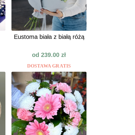
Eustoma biała z białą różą
od
239.00
zł
DOSTAWA GRATIS