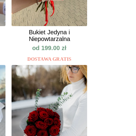
Bukiet Jedyna i
Niepowtarzalna
od
199.00
zł
DOSTAWA GRATIS