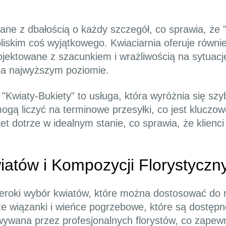
ne z dbałością o każdy szczegół, co sprawia, że "
bliskim coś wyjątkowego. Kwiaciarnia oferuje równ
jektowane z szacunkiem i wrażliwością na sytuacj
na najwyższym poziomie.
Kwiaty-Bukiety" to usługa, która wyróżnia się szy
 mogą liczyć na terminowe przesyłki, co jest kluc
t dotrze w idealnym stanie, co sprawia, że klienci
atów i Kompozycji Florystyczn
zeroki wybór kwiatów, które można dostosować do r
kże wiązanki i wieńce pogrzebowe, które są dostępn
wywana przez profesjonalnych florystów, co zapewn