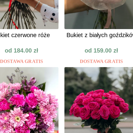
kiet czerwone róże
Bukiet z białych goździk
od
184.00
zł
od
159.00
zł
DOSTAWA GRATIS
DOSTAWA GRATIS