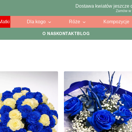
Dostawa kwiatów jeszcze 
Zamów w 
Matki
Dla kogo
Róże
Kompozycje
O NAS
KONTAKT
BLOG