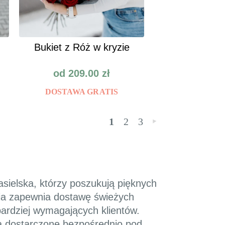
Bukiet z Róż w kryzie
od
209.00
zł
DOSTAWA GRATIS
1
2
3
»
asielska, którzy poszukują pięknych
nia zapewnia dostawę świeżych
ardziej wymagających klientów.
ędą dostarczone bezpośrednio pod