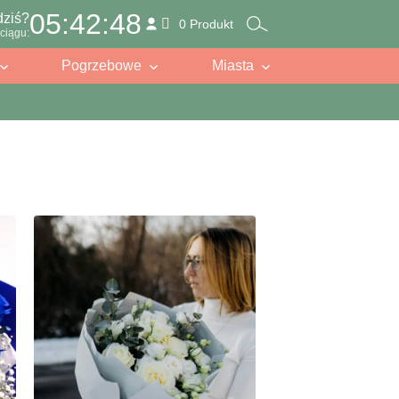
05:42:46
dziś?
0 Produkt
ciągu:
Pogrzebowe
Miasta