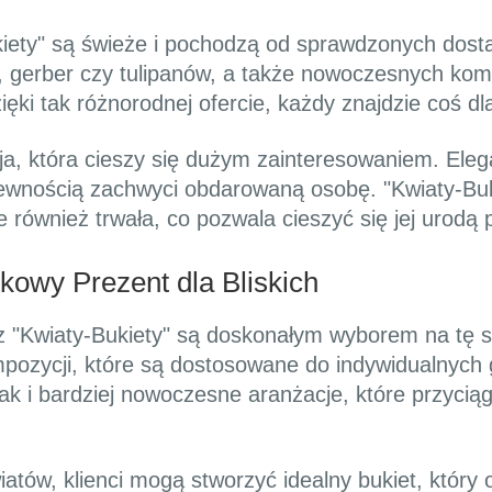
kiety" są świeże i pochodzą od sprawdzonych dost
, gerber czy tulipanów, a także nowoczesnych komp
ęki tak różnorodnej ofercie, każdy znajdzie coś dla 
cja, która cieszy się dużym zainteresowaniem. El
pewnością zachwyci obdarowaną osobę. "Kwiaty-Buk
e również trwała, co pozwala cieszyć się jej urodą 
kowy Prezent dla Bliskich
 "Kwiaty-Bukiety" są doskonałym wyborem na tę s
ozycji, które są dostosowane do indywidualnych gu
jak i bardziej nowoczesne aranżacje, które przyci
tów, klienci mogą stworzyć idealny bukiet, który o