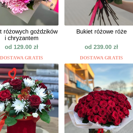
t różowych goździków
Bukiet różowe róże
i chryzantem
od
129.00
zł
od
239.00
zł
DOSTAWA GRATIS
DOSTAWA GRATIS