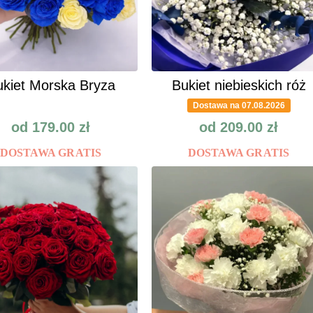
kiet Morska Bryza
Bukiet niebieskich róż
Dostawa na 07.08.2026
od
179.00
zł
od
209.00
zł
DOSTAWA GRATIS
DOSTAWA GRATIS