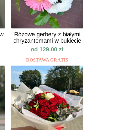
ów
Różowe gerbery z białymi
chryzantemami w bukiecie
od
129.00
zł
DOSTAWA GRATIS