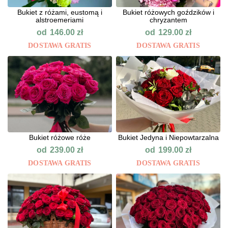
Bukiet z różami, eustomą i
Bukiet różowych goździków i
alstroemeriami
chryzantem
od
od
146.00
zł
129.00
zł
DOSTAWA GRATIS
DOSTAWA GRATIS
Bukiet różowe róże
Bukiet Jedyna i Niepowtarzalna
od
od
239.00
zł
199.00
zł
DOSTAWA GRATIS
DOSTAWA GRATIS