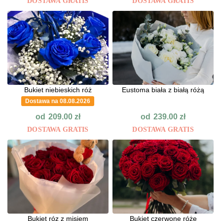
DOSTAWA GRATIS
DOSTAWA GRATIS
Bukiet niebieskich róż
Eustoma biała z białą różą
Dostawa na 08.08.2026
od
od
209.00
zł
239.00
zł
DOSTAWA GRATIS
DOSTAWA GRATIS
Bukiet róz z misiem
Bukiet czerwone róże