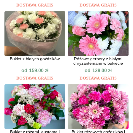
DOSTAWA GRATIS
DOSTAWA GRATIS
Bukiet z białych goździków
Różowe gerbery z białymi
chryzantemami w bukiecie
od
od
159.00
zł
129.00
zł
DOSTAWA GRATIS
DOSTAWA GRATIS
Bukiet z różami, eustomą i
Bukiet różowych goździków i