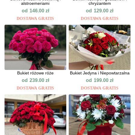
alstroemeriami
chryzantem
od
od
146.00
zł
129.00
zł
DOSTAWA GRATIS
DOSTAWA GRATIS
Bukiet różowe róże
Bukiet Jedyna i Niepowtarzalna
od
od
239.00
zł
199.00
zł
DOSTAWA GRATIS
DOSTAWA GRATIS