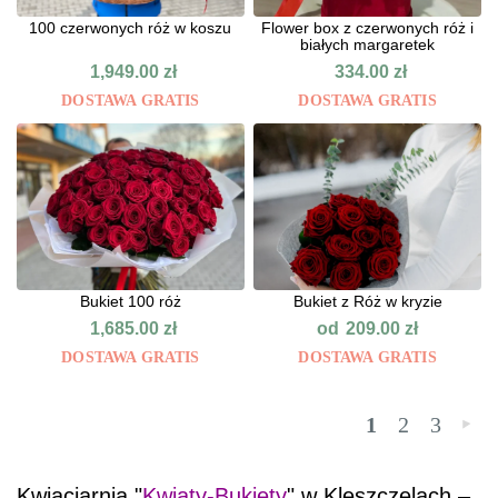
100 czerwonych róż w koszu
Flower box z czerwonych róż i
białych margaretek
1,949.00
zł
334.00
zł
DOSTAWA GRATIS
DOSTAWA GRATIS
Bukiet 100 róż
Bukiet z Róż w kryzie
od
1,685.00
zł
209.00
zł
DOSTAWA GRATIS
DOSTAWA GRATIS
1
2
3
»
Kwiaciarnia "
Kwiaty-Bukiety
" w Kleszczelach –