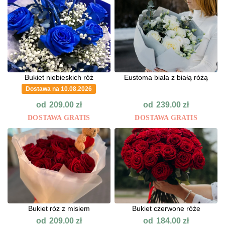
Bukiet niebieskich róż
Eustoma biała z białą różą
Dostawa na 10.08.2026
od
od
209.00
zł
239.00
zł
DOSTAWA GRATIS
DOSTAWA GRATIS
Bukiet róz z misiem
Bukiet czerwone róże
od
od
209.00
zł
184.00
zł