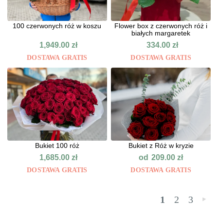
100 czerwonych róż w koszu
Flower box z czerwonych róż i
białych margaretek
1,949.00
zł
334.00
zł
DOSTAWA GRATIS
DOSTAWA GRATIS
Bukiet 100 róż
Bukiet z Róż w kryzie
od
1,685.00
zł
209.00
zł
DOSTAWA GRATIS
DOSTAWA GRATIS
1
2
3
»