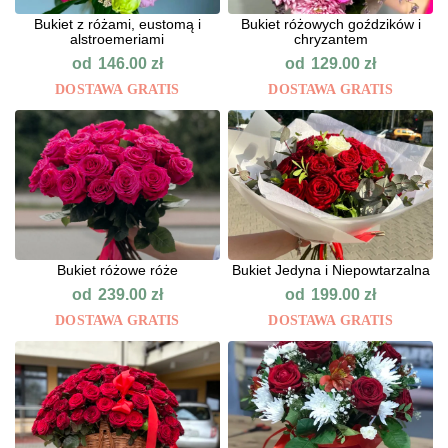
Bukiet z różami, eustomą i
Bukiet różowych goździków i
alstroemeriami
chryzantem
od
od
146.00
zł
129.00
zł
DOSTAWA GRATIS
DOSTAWA GRATIS
Bukiet różowe róże
Bukiet Jedyna i Niepowtarzalna
od
od
239.00
zł
199.00
zł
DOSTAWA GRATIS
DOSTAWA GRATIS