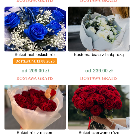
DOSTAWA GRATIS
DOSTAWA GRATIS
Bukiet niebieskich róż
Eustoma biała z białą różą
Dostawa na 11.08.2026
od
od
209.00
zł
239.00
zł
DOSTAWA GRATIS
DOSTAWA GRATIS
Bukiet róz z misiem
Bukiet czerwone róże