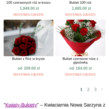
100 czerwonych róż w koszu
Bukiet 100 róż
1,949.00
zł
1,685.00
zł
DOSTAWA GRATIS
DOSTAWA GRATIS
Bukiet z Róż w kryzie
Bukiet czerwone róże z
gipsówką
od
od
209.00
zł
164.00
zł
DOSTAWA GRATIS
DOSTAWA GRATIS
1
2
3
»
"
Kwiaty-Bukiety
" – Kwiaciarnia Nowa Sarzyna z