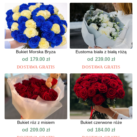
Bukiet Morska Bryza
Eustoma biała z białą różą
od
od
179.00
zł
239.00
zł
DOSTAWA GRATIS
DOSTAWA GRATIS
Bukiet róz z misiem
Bukiet czerwone róże
od
od
209.00
zł
184.00
zł