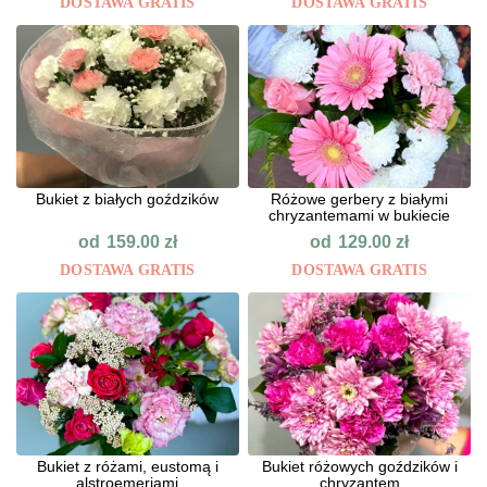
DOSTAWA GRATIS
DOSTAWA GRATIS
Bukiet z białych goździków
Różowe gerbery z białymi
chryzantemami w bukiecie
od
od
159.00
zł
129.00
zł
DOSTAWA GRATIS
DOSTAWA GRATIS
Bukiet z różami, eustomą i
Bukiet różowych goździków i
alstroemeriami
chryzantem