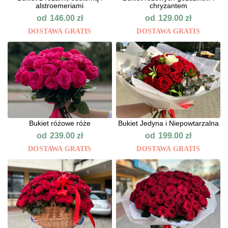
alstroemeriami
chryzantem
od
od
146.00
zł
129.00
zł
DOSTAWA GRATIS
DOSTAWA GRATIS
Bukiet różowe róże
Bukiet Jedyna i Niepowtarzalna
od
od
239.00
zł
199.00
zł
DOSTAWA GRATIS
DOSTAWA GRATIS