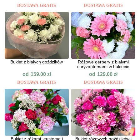
DOSTAWA GRATIS
DOSTAWA GRATIS
Bukiet z białych goździków
Różowe gerbery z białymi
chryzantemami w bukiecie
od
od
159.00
zł
129.00
zł
DOSTAWA GRATIS
DOSTAWA GRATIS
Bukiet z różami, eustomą i
Bukiet różowych goździków i