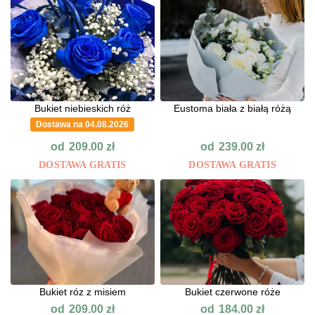
Bukiet niebieskich róż
Eustoma biała z białą różą
Dostawa na 04.08.2026
od
od
209.00
zł
239.00
zł
DOSTAWA GRATIS
DOSTAWA GRATIS
Bukiet róz z misiem
Bukiet czerwone róże
od
od
209.00
zł
184.00
zł