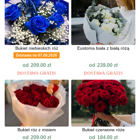
Bukiet niebieskich róż
Eustoma biała z białą różą
Dostawa na 07.08.2026
od
od
209.00
zł
239.00
zł
DOSTAWA GRATIS
DOSTAWA GRATIS
Bukiet róz z misiem
Bukiet czerwone róże
od
od
209.00
zł
184.00
zł