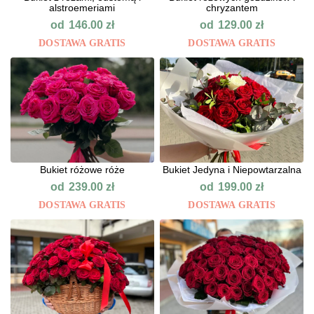
alstroemeriami
chryzantem
od
od
146.00
zł
129.00
zł
DOSTAWA GRATIS
DOSTAWA GRATIS
Bukiet różowe róże
Bukiet Jedyna i Niepowtarzalna
od
od
239.00
zł
199.00
zł
DOSTAWA GRATIS
DOSTAWA GRATIS