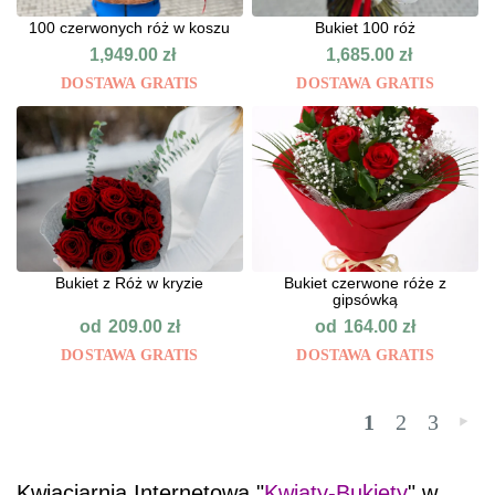
100 czerwonych róż w koszu
Bukiet 100 róż
1,949.00
zł
1,685.00
zł
DOSTAWA GRATIS
DOSTAWA GRATIS
Bukiet z Róż w kryzie
Bukiet czerwone róże z
gipsówką
od
od
209.00
zł
164.00
zł
DOSTAWA GRATIS
DOSTAWA GRATIS
1
2
3
»
Kwiaciarnia Internetowa "
Kwiaty-Bukiety
" w