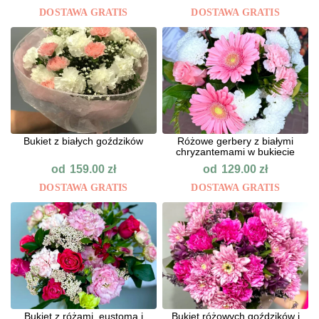
DOSTAWA GRATIS
DOSTAWA GRATIS
Bukiet z białych goździków
Różowe gerbery z białymi
chryzantemami w bukiecie
od
od
159.00
zł
129.00
zł
DOSTAWA GRATIS
DOSTAWA GRATIS
Bukiet z różami, eustomą i
Bukiet różowych goździków i