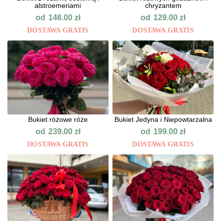
alstroemeriami
chryzantem
od
od
146.00
zł
129.00
zł
DOSTAWA GRATIS
DOSTAWA GRATIS
Bukiet różowe róże
Bukiet Jedyna i Niepowtarzalna
od
od
239.00
zł
199.00
zł
DOSTAWA GRATIS
DOSTAWA GRATIS