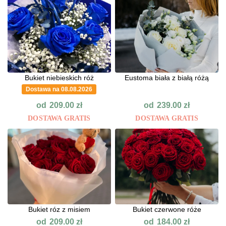
Bukiet niebieskich róż
Eustoma biała z białą różą
Dostawa na 08.08.2026
od
od
209.00
zł
239.00
zł
DOSTAWA GRATIS
DOSTAWA GRATIS
Bukiet róz z misiem
Bukiet czerwone róże
od
od
209.00
zł
184.00
zł