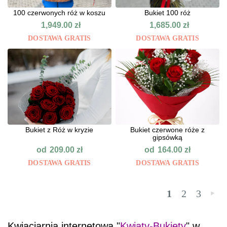
100 czerwonych róż w koszu
Bukiet 100 róż
1,949.00
zł
1,685.00
zł
DOSTAWA GRATIS
DOSTAWA GRATIS
Bukiet z Róż w kryzie
Bukiet czerwone róże z
gipsówką
od
od
209.00
zł
164.00
zł
DOSTAWA GRATIS
DOSTAWA GRATIS
1
2
3
»
Kwiaciarnia internetowa "
Kwiaty-Bukiety
" w