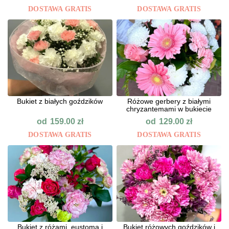
DOSTAWA GRATIS
DOSTAWA GRATIS
Bukiet z białych goździków
Różowe gerbery z białymi
chryzantemami w bukiecie
od
od
159.00
zł
129.00
zł
DOSTAWA GRATIS
DOSTAWA GRATIS
Bukiet z różami, eustomą i
Bukiet różowych goździków i