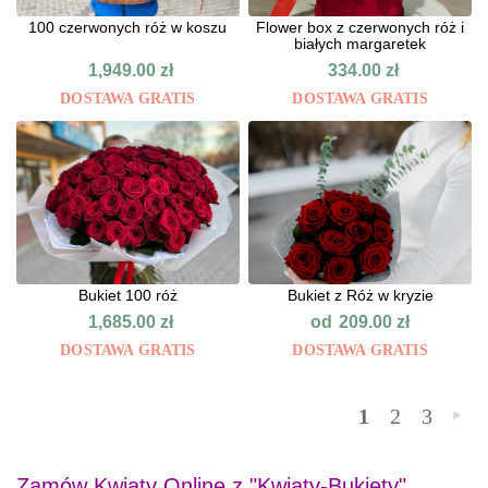
100 czerwonych róż w koszu
Flower box z czerwonych róż i
białych margaretek
1,949.00
zł
334.00
zł
DOSTAWA GRATIS
DOSTAWA GRATIS
Bukiet 100 róż
Bukiet z Róż w kryzie
od
1,685.00
zł
209.00
zł
DOSTAWA GRATIS
DOSTAWA GRATIS
1
2
3
»
Zamów Kwiaty Online z "Kwiaty-Bukiety"