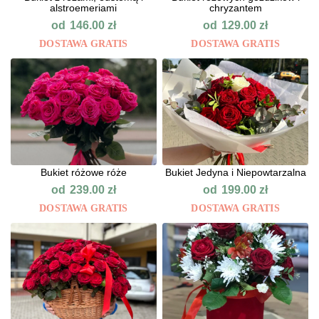
alstroemeriami
chryzantem
od
od
146.00
zł
129.00
zł
DOSTAWA GRATIS
DOSTAWA GRATIS
Bukiet różowe róże
Bukiet Jedyna i Niepowtarzalna
od
od
239.00
zł
199.00
zł
DOSTAWA GRATIS
DOSTAWA GRATIS