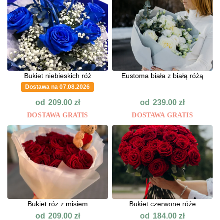
Bukiet niebieskich róż
Eustoma biała z białą różą
Dostawa na 07.08.2026
od
od
209.00
zł
239.00
zł
DOSTAWA GRATIS
DOSTAWA GRATIS
Bukiet róz z misiem
Bukiet czerwone róże
od
od
209.00
zł
184.00
zł