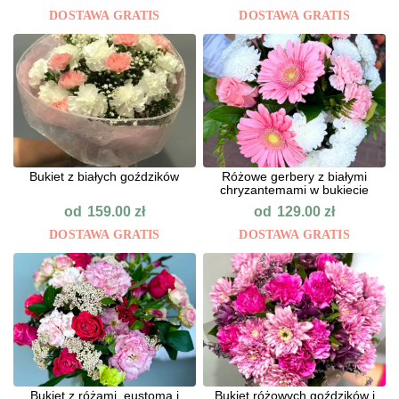
DOSTAWA GRATIS
DOSTAWA GRATIS
Bukiet z białych goździków
Różowe gerbery z białymi
chryzantemami w bukiecie
od
od
159.00
zł
129.00
zł
DOSTAWA GRATIS
DOSTAWA GRATIS
Bukiet z różami, eustomą i
Bukiet różowych goździków i