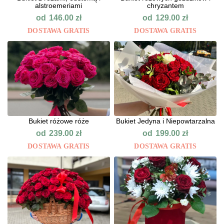
alstroemeriami
chryzantem
od
od
146.00
zł
129.00
zł
DOSTAWA GRATIS
DOSTAWA GRATIS
Bukiet różowe róże
Bukiet Jedyna i Niepowtarzalna
od
od
239.00
zł
199.00
zł
DOSTAWA GRATIS
DOSTAWA GRATIS