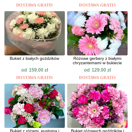
DOSTAWA GRATIS
DOSTAWA GRATIS
Bukiet z białych goździków
Różowe gerbery z białymi
chryzantemami w bukiecie
od
od
159.00
zł
129.00
zł
DOSTAWA GRATIS
DOSTAWA GRATIS
Bukiet z różami, eustomą i
Bukiet różowych goździków i