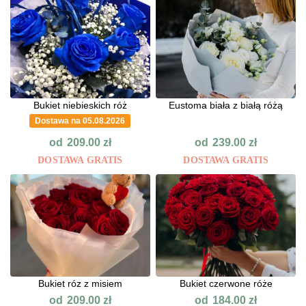
Bukiet niebieskich róż
Eustoma biała z białą różą
Dostawa na 05.08.2026
od
od
209.00
zł
239.00
zł
DOSTAWA GRATIS
DOSTAWA GRATIS
Bukiet róz z misiem
Bukiet czerwone róże
od
od
209.00
zł
184.00
zł