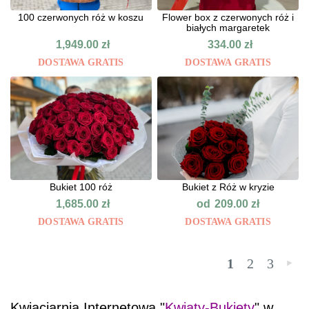
100 czerwonych róż w koszu
Flower box z czerwonych róż i
białych margaretek
1,949.00
zł
334.00
zł
DOSTAWA GRATIS
DOSTAWA GRATIS
Bukiet 100 róż
Bukiet z Róż w kryzie
od
1,685.00
zł
209.00
zł
DOSTAWA GRATIS
DOSTAWA GRATIS
1
2
3
»
Kwiaciarnia Internetowa "
Kwiaty-Bukiety
" w