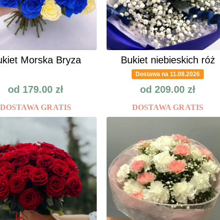
kiet Morska Bryza
Bukiet niebieskich róż
Dostawa na 11.08.2026
od
179.00
zł
od
209.00
zł
DOSTAWA GRATIS
DOSTAWA GRATIS