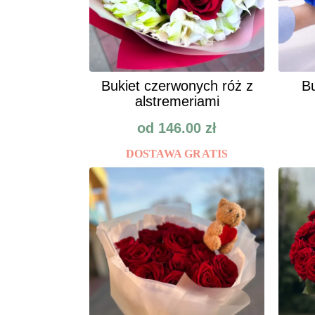
Bukiet czerwonych róż z
Bu
alstremeriami
od
146.00
zł
DOSTAWA GRATIS