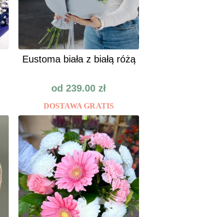
Eustoma biała z białą różą
od
239.00
zł
DOSTAWA GRATIS