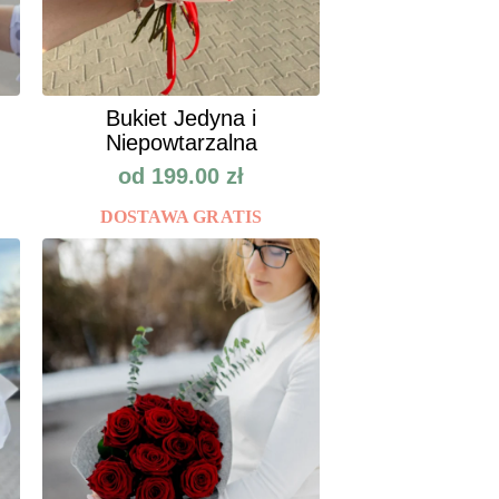
Bukiet Jedyna i
Niepowtarzalna
od
199.00
zł
DOSTAWA GRATIS