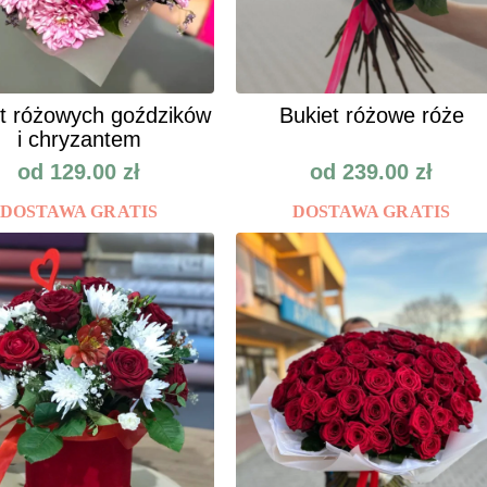
t różowych goździków
Bukiet różowe róże
i chryzantem
od
129.00
zł
od
239.00
zł
DOSTAWA GRATIS
DOSTAWA GRATIS