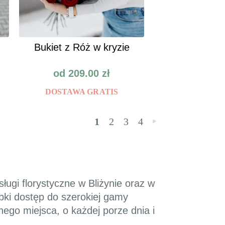
Bukiet z Róż w kryzie
od
209.00
zł
DOSTAWA GRATIS
1
2
3
4
»
ługi florystyczne w Bliżynie oraz w
bki dostęp do szerokiej gamy
ego miejsca, o każdej porze dnia i