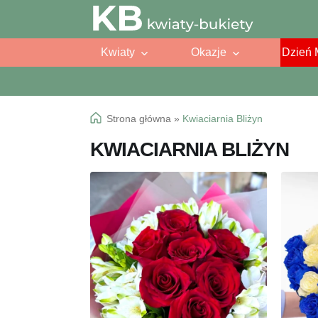
Przejdź
Przejdź
do
do
Kwiaty
Okazje
Dzień 
nawigacji
treści
Strona główna
»
Kwiaciarnia Bliżyn
KWIACIARNIA BLIŻYN