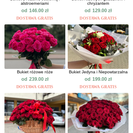
alstroemeriami
chryzantem
od
od
146.00
zł
129.00
zł
DOSTAWA GRATIS
DOSTAWA GRATIS
Bukiet różowe róże
Bukiet Jedyna i Niepowtarzalna
od
od
239.00
zł
199.00
zł
DOSTAWA GRATIS
DOSTAWA GRATIS