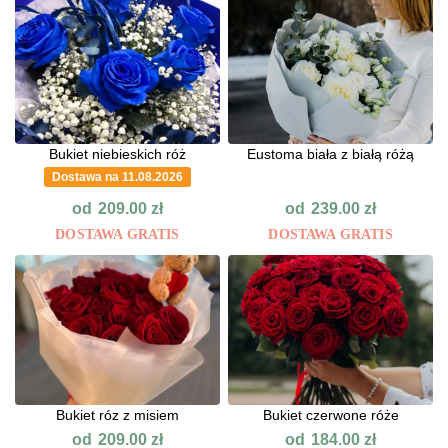
Bukiet niebieskich róż
Eustoma biała z białą różą
Dostawa na 11.08.2026
od
od
209.00
zł
239.00
zł
DOSTAWA GRATIS
DOSTAWA GRATIS
Bukiet róz z misiem
Bukiet czerwone róże
od
od
209.00
zł
184.00
zł