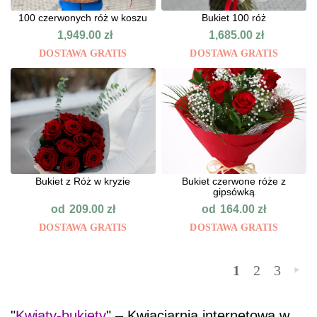
100 czerwonych róż w koszu
Bukiet 100 róż
1,949.00
zł
1,685.00
zł
DOSTAWA GRATIS
DOSTAWA GRATIS
Bukiet z Róż w kryzie
Bukiet czerwone róże z
gipsówką
od
od
209.00
zł
164.00
zł
DOSTAWA GRATIS
DOSTAWA GRATIS
1
2
3
»
"
Kwiaty-bukiety
" – Kwiaciarnia internetowa w