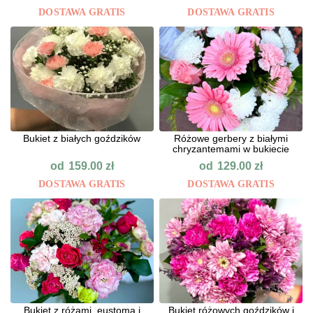
DOSTAWA GRATIS
DOSTAWA GRATIS
Bukiet z białych goździków
Różowe gerbery z białymi
chryzantemami w bukiecie
od
od
159.00
zł
129.00
zł
DOSTAWA GRATIS
DOSTAWA GRATIS
Bukiet z różami, eustomą i
Bukiet różowych goździków i