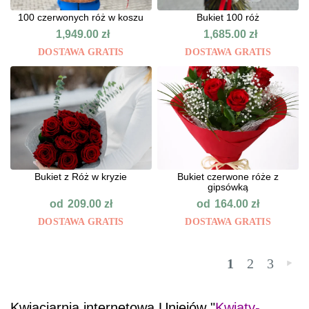
100 czerwonych róż w koszu
Bukiet 100 róż
1,949.00
zł
1,685.00
zł
DOSTAWA GRATIS
DOSTAWA GRATIS
Bukiet z Róż w kryzie
Bukiet czerwone róże z
gipsówką
od
od
209.00
zł
164.00
zł
DOSTAWA GRATIS
DOSTAWA GRATIS
1
2
3
»
Kwiaciarnia internetowa Uniejów "
Kwiaty-