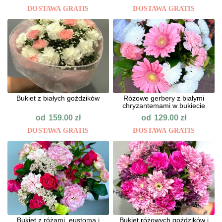
DOSTAWA GRATIS
DOSTAWA GRATIS
Bukiet z białych goździków
Różowe gerbery z białymi
chryzantemami w bukiecie
od
od
159.00
zł
129.00
zł
DOSTAWA GRATIS
DOSTAWA GRATIS
Bukiet z różami, eustomą i
Bukiet różowych goździków i