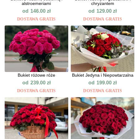
alstroemeriami
chryzantem
od
od
146.00
zł
129.00
zł
DOSTAWA GRATIS
DOSTAWA GRATIS
Bukiet różowe róże
Bukiet Jedyna i Niepowtarzalna
od
od
239.00
zł
199.00
zł
DOSTAWA GRATIS
DOSTAWA GRATIS