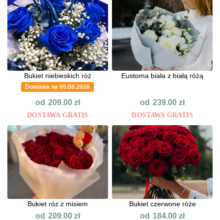
Bukiet niebieskich róż
Eustoma biała z białą różą
Dostawa na 05.08.2026
od
od
209.00
zł
239.00
zł
DOSTAWA GRATIS
DOSTAWA GRATIS
Bukiet róz z misiem
Bukiet czerwone róże
od
od
209.00
zł
184.00
zł