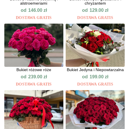
alstroemeriami
chryzantem
od
od
146.00
zł
129.00
zł
DOSTAWA GRATIS
DOSTAWA GRATIS
Bukiet różowe róże
Bukiet Jedyna i Niepowtarzalna
od
od
239.00
zł
199.00
zł
DOSTAWA GRATIS
DOSTAWA GRATIS