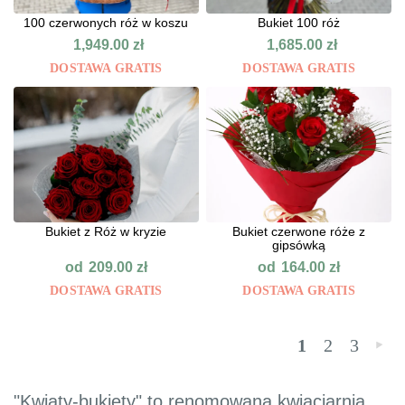
100 czerwonych róż w koszu
Bukiet 100 róż
1,949.00
zł
1,685.00
zł
DOSTAWA GRATIS
DOSTAWA GRATIS
Bukiet z Róż w kryzie
Bukiet czerwone róże z
gipsówką
od
od
209.00
zł
164.00
zł
DOSTAWA GRATIS
DOSTAWA GRATIS
1
2
3
»
"Kwiaty-bukiety" to renomowana kwiaciarnia