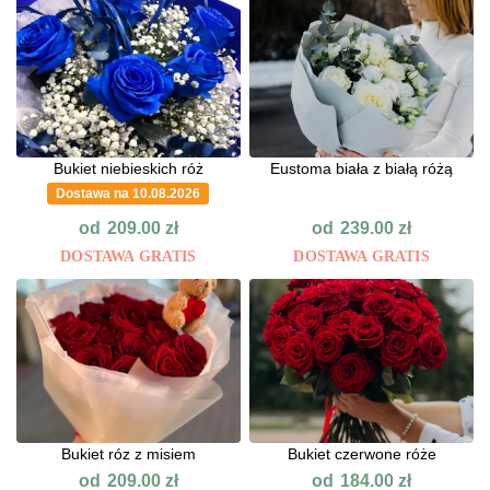
Bukiet niebieskich róż
Eustoma biała z białą różą
Dostawa na 10.08.2026
od
od
209.00
zł
239.00
zł
DOSTAWA GRATIS
DOSTAWA GRATIS
Bukiet róz z misiem
Bukiet czerwone róże
od
od
209.00
zł
184.00
zł