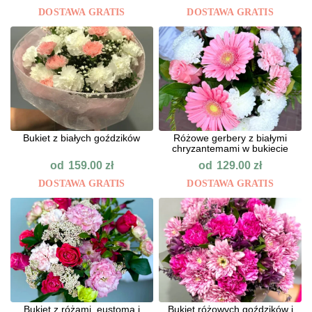
DOSTAWA GRATIS
DOSTAWA GRATIS
Bukiet z białych goździków
Różowe gerbery z białymi
chryzantemami w bukiecie
od
od
159.00
zł
129.00
zł
DOSTAWA GRATIS
DOSTAWA GRATIS
Bukiet z różami, eustomą i
Bukiet różowych goździków i