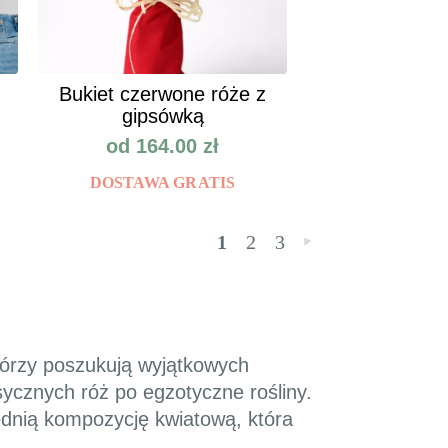
Bukiet czerwone róże z
gipsówką
od
164.00
zł
DOSTAWA GRATIS
1
2
3
»
którzy poszukują wyjątkowych
sycznych róż po egzotyczne rośliny.
ednią kompozycję kwiatową, która