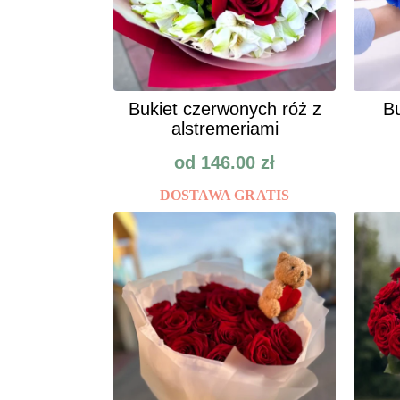
Bukiet czerwonych róż z
Bu
alstremeriami
od
146.00
zł
DOSTAWA GRATIS