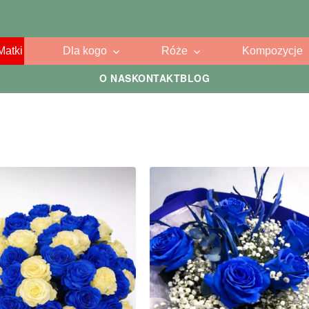
Matki
Dla kogo
Róże
Kompozycje
O NAS
KONTAKT
BLOG