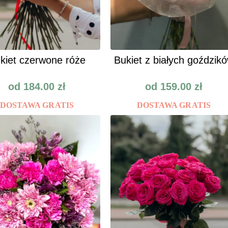
kiet czerwone róże
Bukiet z białych goździk
od
184.00
zł
od
159.00
zł
DOSTAWA GRATIS
DOSTAWA GRATIS