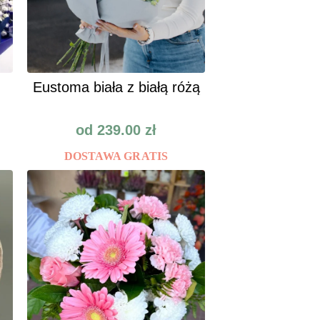
Eustoma biała z białą różą
od
239.00
zł
DOSTAWA GRATIS