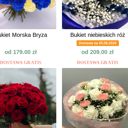
kiet Morska Bryza
Bukiet niebieskich róż
Dostawa na 05.08.2026
od
179.00
zł
od
209.00
zł
DOSTAWA GRATIS
DOSTAWA GRATIS