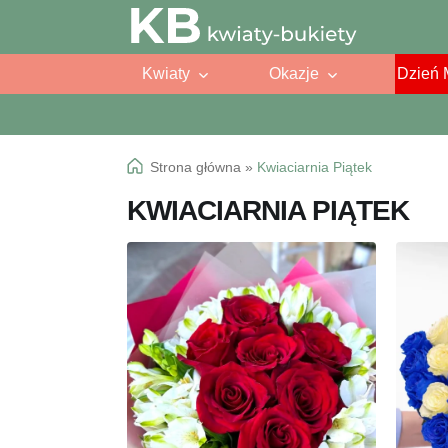
Przejdź
Przejdź
do
do
Kwiaty
Okazje
Dzień 
nawigacji
treści
Strona główna
»
Kwiaciarnia Piątek
KWIACIARNIA PIĄTEK