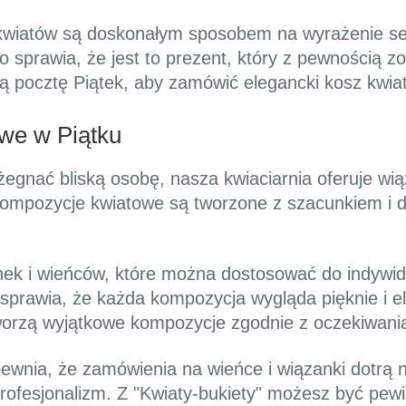
e kwiatów są doskonałym sposobem na wyrażenie s
o sprawia, że jest to prezent, który z pewnością 
ną pocztę Piątek, aby zamówić elegancki kosz kwia
we w Piątku
żegnać bliską osobę, nasza kwiaciarnia oferuje wi
mpozycje kwiatowe są tworzone z szacunkiem i db
k i wieńców, które można dostosować do indywidu
sprawia, że każda kompozycja wygląda pięknie i 
tworzą wyjątkowe kompozycje zgodnie z oczekiwania
wnia, że zamówienia na wieńce i wiązanki dotrą n
profesjonalizm. Z "Kwiaty-bukiety" możesz być pew