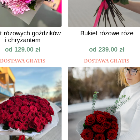
t różowych goździków
Bukiet różowe róże
i chryzantem
od
129.00
zł
od
239.00
zł
DOSTAWA GRATIS
DOSTAWA GRATIS