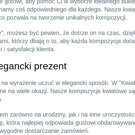
ze gotowi, aby pomóc Ci w wyborze idealnego bukie
, mamy coś odpowiedniego dla każdego. Nasze kwiat
 co pozwala na tworzenie unikalnych kompozycji.
", możesz być pewien, że dotrze on na czas, dzięk
mi, którzy dbają o to, aby każda kompozycja dotar
i satysfakcji klienta.
egancki prezent
 na wyrażenie uczuć w elegancki sposób. W "Kwiat
alne na wiele okazji. Nasze kompozycje kwiatowe s
a.
m zarówno na urodziny, jak i na inne uroczystości
, która najlepiej odpowiada gustowi obdarowywane
i wygodne dostarczanie zamówień.