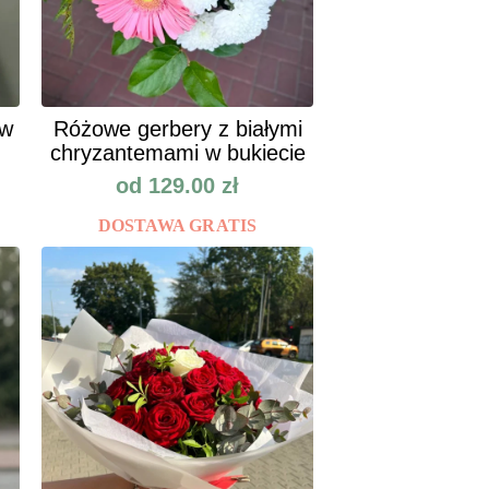
ów
Różowe gerbery z białymi
chryzantemami w bukiecie
od
129.00
zł
DOSTAWA GRATIS