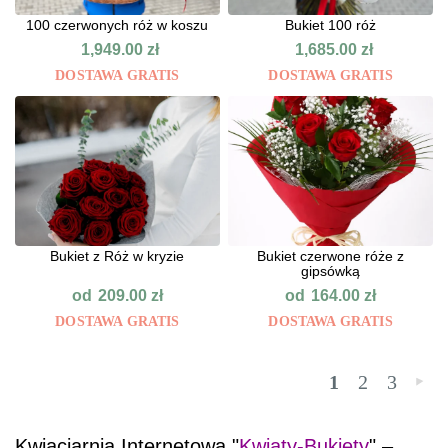
100 czerwonych róż w koszu
Bukiet 100 róż
1,949.00
zł
1,685.00
zł
DOSTAWA GRATIS
DOSTAWA GRATIS
Bukiet z Róż w kryzie
Bukiet czerwone róże z
gipsówką
od
od
209.00
zł
164.00
zł
DOSTAWA GRATIS
DOSTAWA GRATIS
1
2
3
»
Kwiaciarnia Internetowa "
Kwiaty-Bukiety
" –