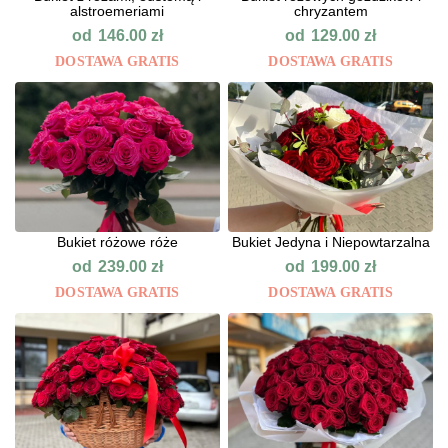
alstroemeriami
chryzantem
od
od
146.00
zł
129.00
zł
DOSTAWA GRATIS
DOSTAWA GRATIS
Bukiet różowe róże
Bukiet Jedyna i Niepowtarzalna
od
od
239.00
zł
199.00
zł
DOSTAWA GRATIS
DOSTAWA GRATIS