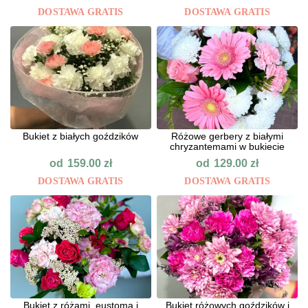
DOSTAWA GRATIS
DOSTAWA GRATIS
Bukiet z białych goździków
Różowe gerbery z białymi
chryzantemami w bukiecie
od
od
159.00
zł
129.00
zł
DOSTAWA GRATIS
DOSTAWA GRATIS
Bukiet z różami, eustomą i
Bukiet różowych goździków i