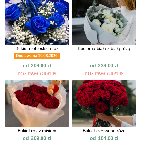
Bukiet niebieskich róż
Eustoma biała z białą różą
Dostawa na 10.08.2026
od
od
209.00
zł
239.00
zł
DOSTAWA GRATIS
DOSTAWA GRATIS
Bukiet róz z misiem
Bukiet czerwone róże
od
od
209.00
zł
184.00
zł