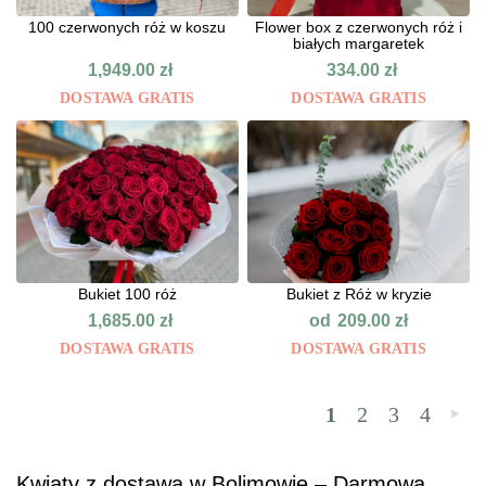
100 czerwonych róż w koszu
Flower box z czerwonych róż i
białych margaretek
1,949.00
zł
334.00
zł
DOSTAWA GRATIS
DOSTAWA GRATIS
Bukiet 100 róż
Bukiet z Róż w kryzie
od
1,685.00
zł
209.00
zł
DOSTAWA GRATIS
DOSTAWA GRATIS
1
2
3
4
»
Kwiaty z dostawą w Bolimowie – Darmowa