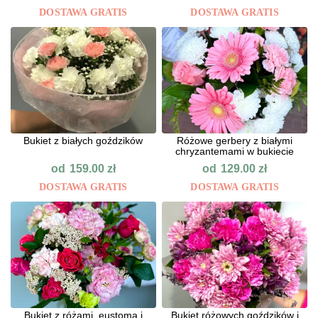
DOSTAWA GRATIS
DOSTAWA GRATIS
Bukiet z białych goździków
Różowe gerbery z białymi
chryzantemami w bukiecie
od
od
159.00
zł
129.00
zł
DOSTAWA GRATIS
DOSTAWA GRATIS
Bukiet z różami, eustomą i
Bukiet różowych goździków i