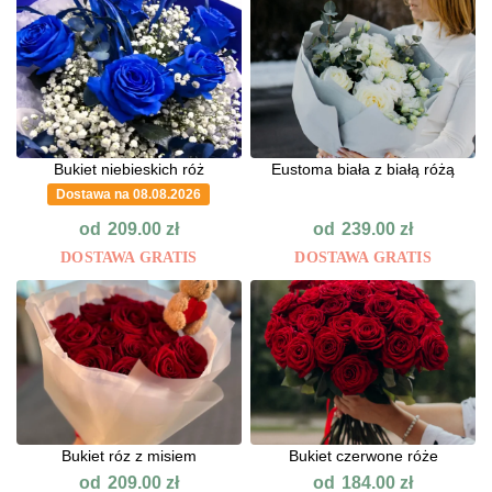
Bukiet niebieskich róż
Eustoma biała z białą różą
Dostawa na 08.08.2026
od
od
209.00
zł
239.00
zł
DOSTAWA GRATIS
DOSTAWA GRATIS
Bukiet róz z misiem
Bukiet czerwone róże
od
od
209.00
zł
184.00
zł