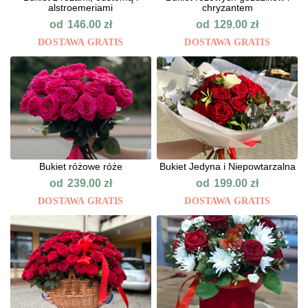
alstroemeriami
chryzantem
od
od
146.00
zł
129.00
zł
DOSTAWA GRATIS
DOSTAWA GRATIS
Bukiet różowe róże
Bukiet Jedyna i Niepowtarzalna
od
od
239.00
zł
199.00
zł
DOSTAWA GRATIS
DOSTAWA GRATIS