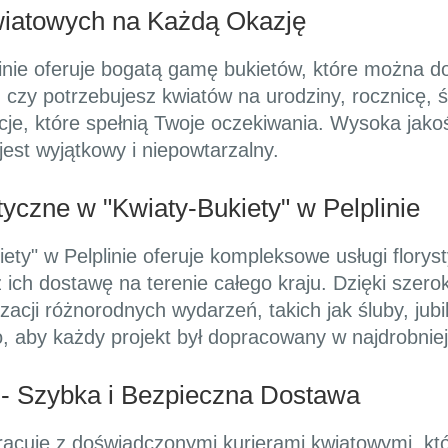
wiatowych na Każdą Okazję
plinie oferuje bogatą gamę bukietów, które można 
, czy potrzebujesz kwiatów na urodziny, rocznicę, 
je, które spełnią Twoje oczekiwania. Wysoka jako
 jest wyjątkowy i niepowtarzalny.
yczne w "Kwiaty-Bukiety" w Pelplinie
ety" w Pelplinie oferuje kompleksowe usługi floryst
 ich dostawę na terenie całego kraju. Dzięki szero
zacji różnorodnych wydarzeń, takich jak śluby, jubi
to, aby każdy projekt był dopracowany w najdrobni
e - Szybka i Bezpieczna Dostawa
racuje z doświadczonymi kurierami kwiatowymi, któr