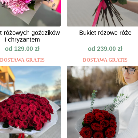
t różowych goździków
Bukiet różowe róże
i chryzantem
od
129.00
zł
od
239.00
zł
DOSTAWA GRATIS
DOSTAWA GRATIS