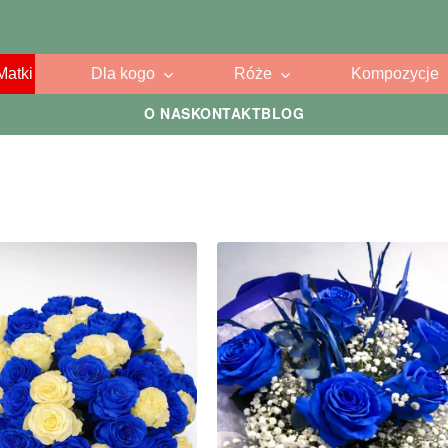
Matki
Dla kogo
Róże
Kompozycje
O NAS
KONTAKT
BLOG