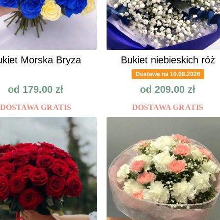
kiet Morska Bryza
Bukiet niebieskich róż
Dostawa na 10.08.2026
od
179.00
zł
od
209.00
zł
DOSTAWA GRATIS
DOSTAWA GRATIS