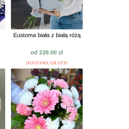
Eustoma biała z białą różą
od
239.00
zł
DOSTAWA GRATIS