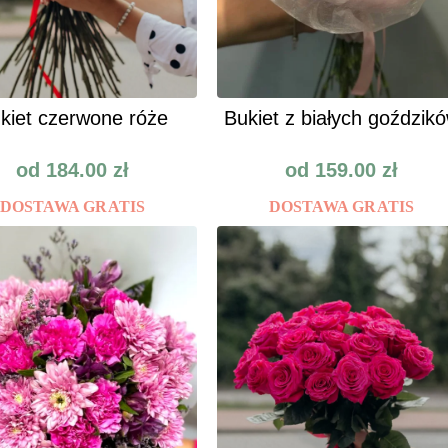
kiet czerwone róże
Bukiet z białych goździk
od
184.00
zł
od
159.00
zł
DOSTAWA GRATIS
DOSTAWA GRATIS