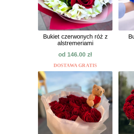
Bukiet czerwonych róż z
Bu
alstremeriami
od
146.00
zł
DOSTAWA GRATIS