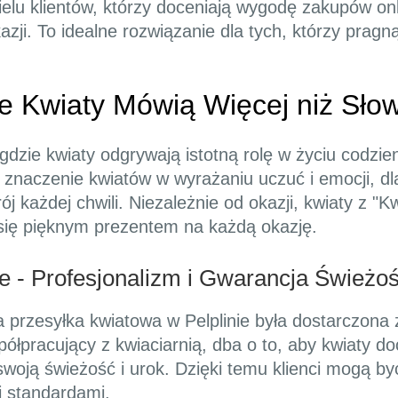
ielu klientów, którzy doceniają wygodę zakupów o
ji. To idealne rozwiązanie dla tych, którzy pragn
zie Kwiaty Mówią Więcej niż Sło
gdzie kwiaty odgrywają istotną rolę w życiu codzi
e znaczenie kwiatów w wyrażaniu uczuć i emocji, d
rój każdej chwili. Niezależnie od okazji, kwiaty z 
 się pięknym prezentem na każdą okazję.
e - Profesjonalizm i Gwarancja Świeżoś
a przesyłka kwiatowa w Pelplinie była dostarczona 
półpracujący z kwiaciarnią, dba o to, aby kwiaty d
woją świeżość i urok. Dzięki temu klienci mogą by
i standardami.