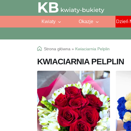
Przejdź
Przejdź
do
do
Kwiaty
Okazje
Dzień 
nawigacji
treści
Strona główna
»
Kwiaciarnia Pelplin
KWIACIARNIA PELPLIN