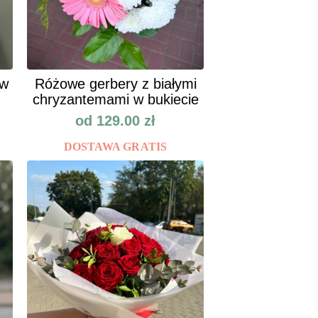
ów
Różowe gerbery z białymi
chryzantemami w bukiecie
od
129.00
zł
DOSTAWA GRATIS