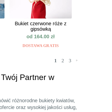
Bukiet czerwone róże z
gipsówką
od
164.00
zł
DOSTAWA GRATIS
1
2
3
»
- Twój Partner w
amówić różnorodne bukiety kwiatów,
fercie oraz wysokiej jakości usług,