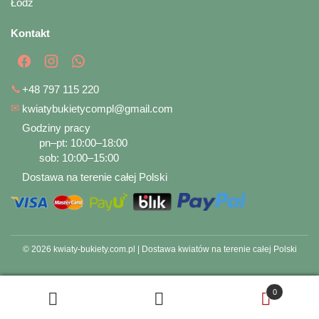
Łódź
Kontakt
📞
+48 797 115 220
✉
kwiatybukietycompl@gmail.com
Godziny pracy
pn–pt: 10:00–18:00
sob: 10:00–15:00
Dostawa na terenie całej Polski
© 2026 kwiaty-bukiety.com.pl | Dostawa kwiatów na terenie całej Polski
0
Szukaj
Szukaj: