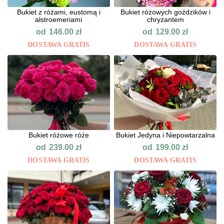
Bukiet z różami, eustomą i
Bukiet różowych goździków i
alstroemeriami
chryzantem
od
od
146.00
zł
129.00
zł
DOSTAWA GRATIS
DOSTAWA GRATIS
Bukiet różowe róże
Bukiet Jedyna i Niepowtarzalna
od
od
239.00
zł
199.00
zł
DOSTAWA GRATIS
DOSTAWA GRATIS