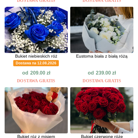
DOSTAWA GRATIS
DOSTAWA GRATIS
Bukiet niebieskich róż
Eustoma biała z białą różą
Dostawa na 12.08.2026
od
od
209.00
zł
239.00
zł
DOSTAWA GRATIS
DOSTAWA GRATIS
Bukiet róz z misiem
Bukiet czerwone róże