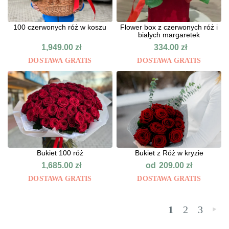
100 czerwonych róż w koszu
Flower box z czerwonych róż i
białych margaretek
1,949.00
zł
334.00
zł
DOSTAWA GRATIS
DOSTAWA GRATIS
Bukiet 100 róż
Bukiet z Róż w kryzie
od
1,685.00
zł
209.00
zł
DOSTAWA GRATIS
DOSTAWA GRATIS
1
2
3
»