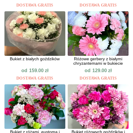
DOSTAWA GRATIS
DOSTAWA GRATIS
Bukiet z białych goździków
Różowe gerbery z białymi
chryzantemami w bukiecie
od
od
159.00
zł
129.00
zł
DOSTAWA GRATIS
DOSTAWA GRATIS
Bukiet z różami, eustomą i
Bukiet różowych goździków i