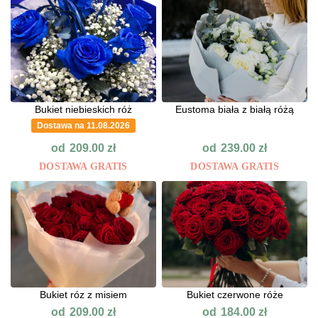
Bukiet niebieskich róż
Eustoma biała z białą różą
Dostawa na 11.08.2026
od
od
209.00
zł
239.00
zł
DOSTAWA GRATIS
DOSTAWA GRATIS
Bukiet róz z misiem
Bukiet czerwone róże
od
od
209.00
zł
184.00
zł