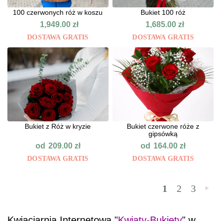
100 czerwonych róż w koszu
Bukiet 100 róż
1,949.00
zł
1,685.00
zł
DOSTAWA GRATIS
DOSTAWA GRATIS
Bukiet z Róż w kryzie
Bukiet czerwone róże z
gipsówką
od
od
209.00
zł
164.00
zł
DOSTAWA GRATIS
DOSTAWA GRATIS
1
2
3
»
Kwiaciarnia Internetowa "
Kwiaty-Bukiety
" w