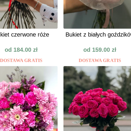
kiet czerwone róże
Bukiet z białych goździk
od
184.00
zł
od
159.00
zł
DOSTAWA GRATIS
DOSTAWA GRATIS