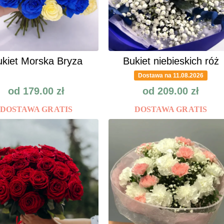
kiet Morska Bryza
Bukiet niebieskich róż
Dostawa na 11.08.2026
od
179.00
zł
od
209.00
zł
DOSTAWA GRATIS
DOSTAWA GRATIS