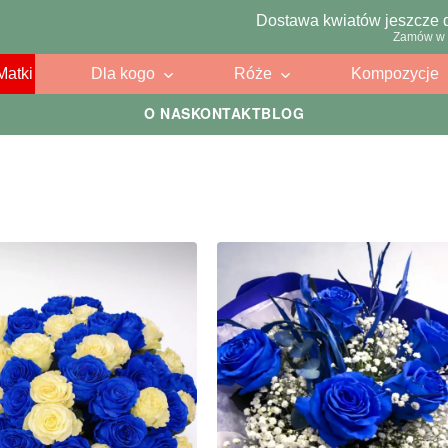
Dostawa kwiatów jeszcze 
Zamów w 
Matki
Dla kogo
Róże
Kompozycje
O NAS
KONTAKT
BLOG