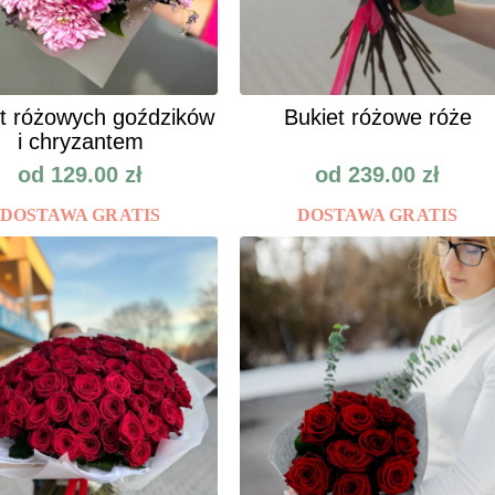
t różowych goździków
Bukiet różowe róże
i chryzantem
od
129.00
zł
od
239.00
zł
DOSTAWA GRATIS
DOSTAWA GRATIS