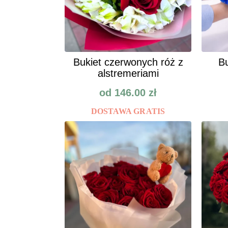
Bukiet czerwonych róż z
Bu
alstremeriami
od
146.00
zł
DOSTAWA GRATIS