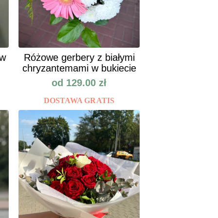
ów
Różowe gerbery z białymi
chryzantemami w bukiecie
od
129.00
zł
DOSTAWA GRATIS