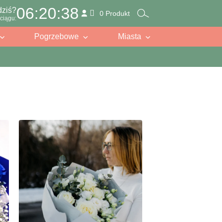
06:20:36
dziś?
0 Produkt
ciągu:
Pogrzebowe
Miasta