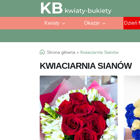
Przejdź
Przejdź
do
do
Kwiaty
Okazje
Dzień 
nawigacji
treści
Strona główna
»
Kwiaciarnia Sianów
KWIACIARNIA SIANÓW