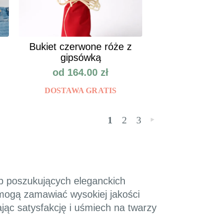
Bukiet czerwone róże z
gipsówką
od
164.00
zł
DOSTAWA GRATIS
1
2
3
»
ób poszukujących eleganckich
i mogą zamawiać wysokiej jakości
jąc satysfakcję i uśmiech na twarzy