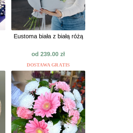
Eustoma biała z białą różą
od
239.00
zł
DOSTAWA GRATIS