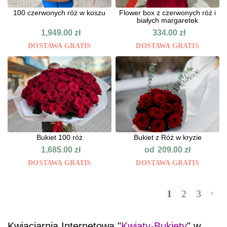
100 czerwonych róż w koszu
Flower box z czerwonych róż i
białych margaretek
1,949.00
zł
334.00
zł
DOSTAWA GRATIS
DOSTAWA GRATIS
Bukiet 100 róż
Bukiet z Róż w kryzie
od
1,685.00
zł
209.00
zł
DOSTAWA GRATIS
DOSTAWA GRATIS
1
2
3
»
Kwiaciarnia Internetowa "
Kwiaty-Bukiety
" w