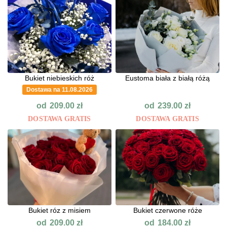
Bukiet niebieskich róż
Eustoma biała z białą różą
Dostawa na 11.08.2026
od
od
209.00
zł
239.00
zł
DOSTAWA GRATIS
DOSTAWA GRATIS
Bukiet róz z misiem
Bukiet czerwone róże
od
od
209.00
zł
184.00
zł