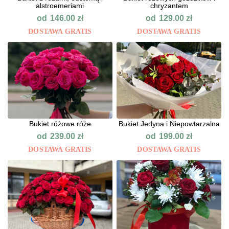
alstroemeriami
chryzantem
od
od
146.00
zł
129.00
zł
DOSTAWA GRATIS
DOSTAWA GRATIS
Bukiet różowe róże
Bukiet Jedyna i Niepowtarzalna
od
od
239.00
zł
199.00
zł
DOSTAWA GRATIS
DOSTAWA GRATIS