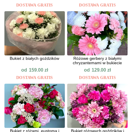
DOSTAWA GRATIS
DOSTAWA GRATIS
Bukiet z białych goździków
Różowe gerbery z białymi
chryzantemami w bukiecie
od
od
159.00
zł
129.00
zł
DOSTAWA GRATIS
DOSTAWA GRATIS
Bukiet z różami, eustomą i
Bukiet różowych goździków i