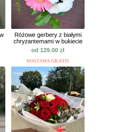
ów
Różowe gerbery z białymi
chryzantemami w bukiecie
od
129.00
zł
DOSTAWA GRATIS