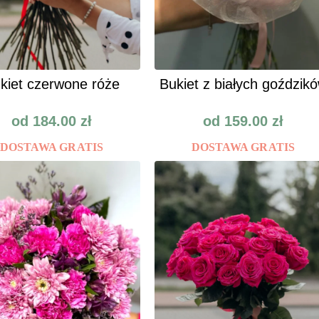
kiet czerwone róże
Bukiet z białych goździk
od
184.00
zł
od
159.00
zł
DOSTAWA GRATIS
DOSTAWA GRATIS