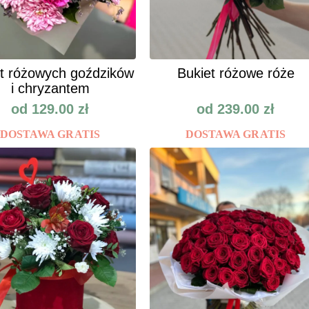
t różowych goździków
Bukiet różowe róże
i chryzantem
od
129.00
zł
od
239.00
zł
DOSTAWA GRATIS
DOSTAWA GRATIS