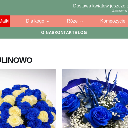
Dostawa kwiatów jeszcze 
Zamów w 
Matki
Dla kogo
Róże
Kompozycje
O NAS
KONTAKT
BLOG
ULINOWO