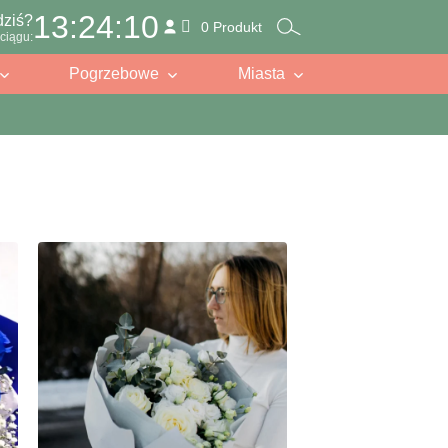
13:24:09
dziś?
0 Produkt
ciągu:
Pogrzebowe
Miasta