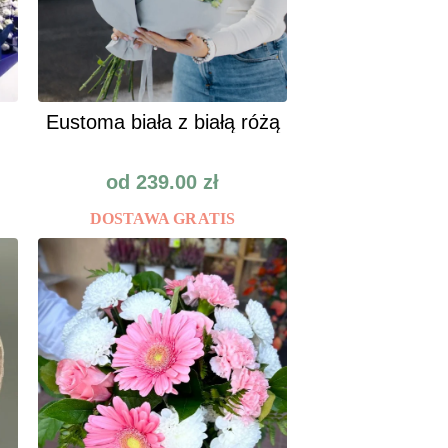
Eustoma biała z białą różą
od
239.00
zł
DOSTAWA GRATIS