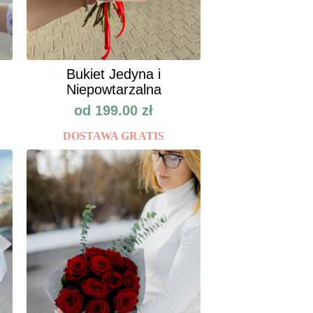
Bukiet Jedyna i
Niepowtarzalna
od
199.00
zł
DOSTAWA GRATIS