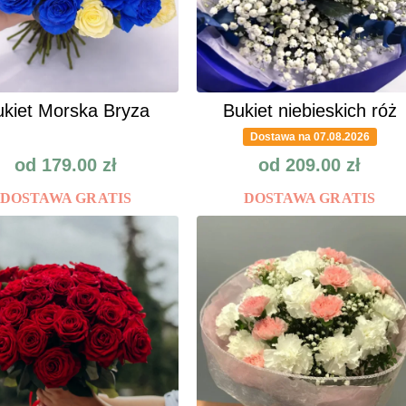
kiet Morska Bryza
Bukiet niebieskich róż
Dostawa na 07.08.2026
od
179.00
zł
od
209.00
zł
DOSTAWA GRATIS
DOSTAWA GRATIS