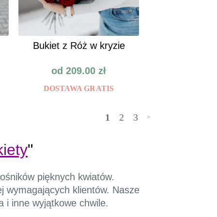
Bukiet z Róż w kryzie
od
209.00
zł
DOSTAWA GRATIS
1
2
3
»
iety
"
iłośników pięknych kwiatów.
ej wymagających klientów. Nasze
a i inne wyjątkowe chwile.