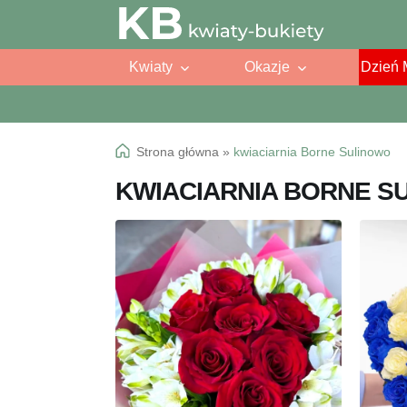
Przejdź
Przejdź
do
do
Kwiaty
Okazje
Dzień 
nawigacji
treści
Strona główna
»
kwiaciarnia Borne Sulinowo
KWIACIARNIA BORNE S