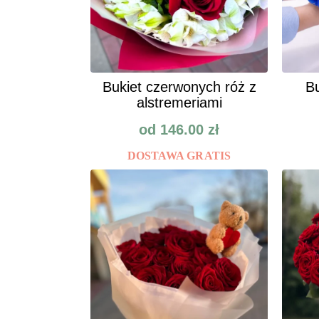
Bukiet czerwonych róż z
Bu
alstremeriami
od
146.00
zł
DOSTAWA GRATIS