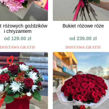
t różowych goździków
Bukiet różowe róże
i chryzantem
od
129.00
zł
od
239.00
zł
DOSTAWA GRATIS
DOSTAWA GRATIS