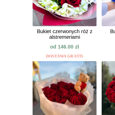
Bukiet czerwonych róż z
Bu
alstremeriami
od
146.00
zł
DOSTAWA GRATIS