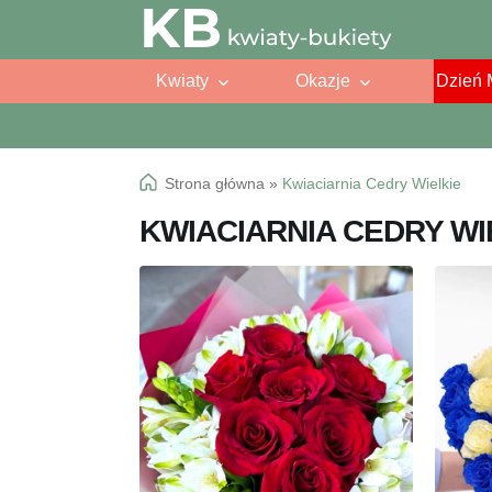
Przejdź
Przejdź
do
do
Kwiaty
Okazje
Dzień 
nawigacji
treści
Strona główna
»
Kwiaciarnia Cedry Wielkie
KWIACIARNIA CEDRY WI