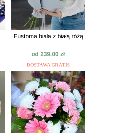
Eustoma biała z białą różą
od
239.00
zł
DOSTAWA GRATIS