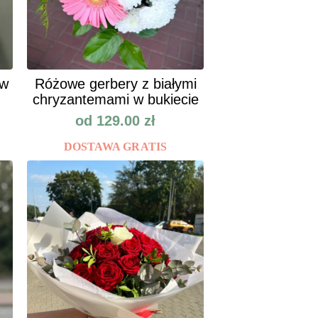
ów
Różowe gerbery z białymi
chryzantemami w bukiecie
od
129.00
zł
DOSTAWA GRATIS