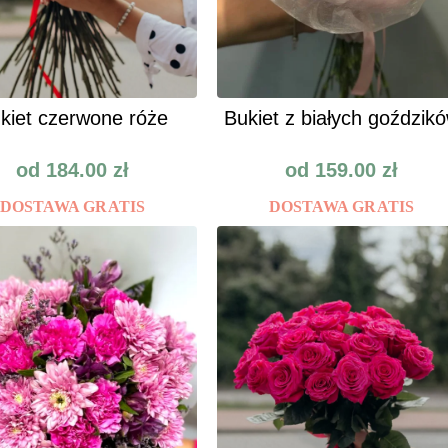
kiet czerwone róże
Bukiet z białych goździk
od
184.00
zł
od
159.00
zł
DOSTAWA GRATIS
DOSTAWA GRATIS