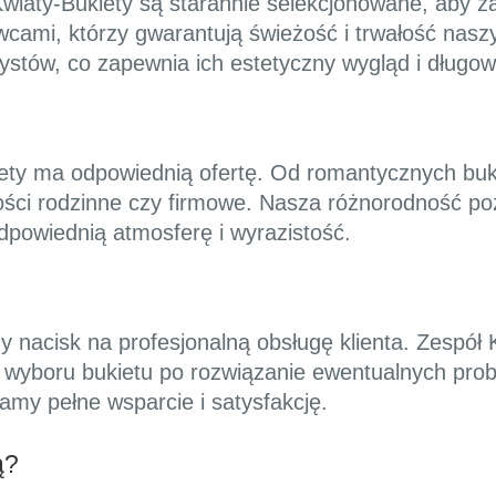
wiaty-Bukiety są starannie selekcjonowane, aby z
ami, którzy gwarantują świeżość i trwałość nasz
ystów, co zapewnia ich estetyczny wygląd i długow
iety ma odpowiednią ofertę. Od romantycznych buk
ości rodzinne czy firmowe. Nasza różnorodność p
powiednią atmosferę i wyrazistość.
y nacisk na profesjonalną obsługę klienta. Zespół 
wyboru bukietu po rozwiązanie ewentualnych prob
amy pełne wsparcie i satysfakcję.
ą?