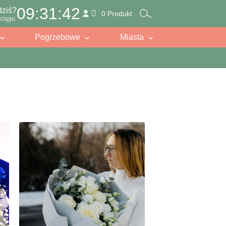
09:31:40
dziś?
0 Produkt
ciągu:
Pogrzebowe
Miasta