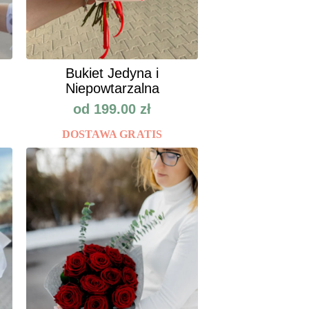
Bukiet Jedyna i
Niepowtarzalna
od
199.00
zł
DOSTAWA GRATIS