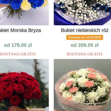
kiet Morska Bryza
Bukiet niebieskich róż
Dostawa na 10.08.2026
od
179.00
zł
od
209.00
zł
DOSTAWA GRATIS
DOSTAWA GRATIS