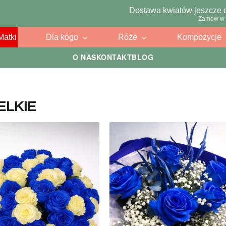
Dostawa kwiatów jeszcze 
Zamów w 
Matki
Dla kogo
Róże
Kompozycje
O NAS
KONTAKT
BLOG
ELKIE