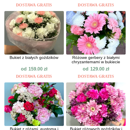
DOSTAWA GRATIS
DOSTAWA GRATIS
Bukiet z białych goździków
Różowe gerbery z białymi
chryzantemami w bukiecie
od
od
159.00
zł
129.00
zł
DOSTAWA GRATIS
DOSTAWA GRATIS
Bukiet z różami, eustomą i
Bukiet różowych goździków i