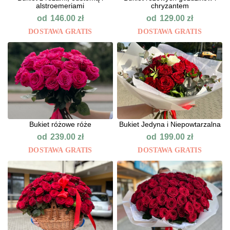
alstroemeriami
chryzantem
od
od
146.00
zł
129.00
zł
DOSTAWA GRATIS
DOSTAWA GRATIS
Bukiet różowe róże
Bukiet Jedyna i Niepowtarzalna
od
od
239.00
zł
199.00
zł
DOSTAWA GRATIS
DOSTAWA GRATIS