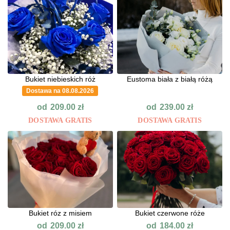
Bukiet niebieskich róż
Eustoma biała z białą różą
Dostawa na 08.08.2026
od
od
209.00
zł
239.00
zł
DOSTAWA GRATIS
DOSTAWA GRATIS
Bukiet róz z misiem
Bukiet czerwone róże
od
od
209.00
zł
184.00
zł