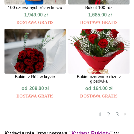
100 czerwonych róż w koszu
Bukiet 100 róż
1,949.00
zł
1,685.00
zł
DOSTAWA GRATIS
DOSTAWA GRATIS
Bukiet z Róż w kryzie
Bukiet czerwone róże z
gipsówką
od
od
209.00
zł
164.00
zł
DOSTAWA GRATIS
DOSTAWA GRATIS
1
2
3
»
Kwiaciarnia Internetowa "
Kwiaty-Bukiety
" w