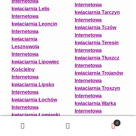
Internetowa
Internetowa
kwiaciarnia Lelis
kwiaciarnia Tarczyn
Internetowa
Internetowa
kwiaciarnia Leoncin
kwiaciarnia Tczów
Internetowa
Internetowa
kwiaciarnia
kwiaciarnia Teresin
Lesznowola
Internetowa
Internetowa
kwiaciarnia Tłuszcz
kwiaciarnia Lipowiec
Internetowa
Kościelny
kwiaciarnia Trojanów
Internetowa
Internetowa
kwiaciarnia Lipsko
kwiaciarnia Troszyn
Internetowa
Internetowa
kwiaciarnia Łochów
kwiaciarnia Warka
Internetowa
Internetowa
kwiaciarnia Łomianki
kwiaciarnia
Internetowa
0
Warszawa
Szukaj
Szukaj:
kwiaciarnia Łosice
Internetowa