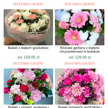
DOSTAWA GRATIS
DOSTAWA GRATIS
Bukiet z białych goździków
Różowe gerbery z białymi
chryzantemami w bukiecie
od
od
159.00
zł
129.00
zł
DOSTAWA GRATIS
DOSTAWA GRATIS
Bukiet z różami, eustomą i
Bukiet różowych goździków i