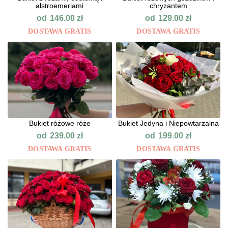
alstroemeriami
chryzantem
od
od
146.00
zł
129.00
zł
DOSTAWA GRATIS
DOSTAWA GRATIS
Bukiet różowe róże
Bukiet Jedyna i Niepowtarzalna
od
od
239.00
zł
199.00
zł
DOSTAWA GRATIS
DOSTAWA GRATIS