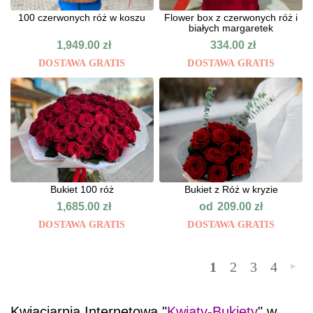
100 czerwonych róż w koszu
Flower box z czerwonych róż i
białych margaretek
1,949.00
zł
334.00
zł
DOSTAWA GRATIS
DOSTAWA GRATIS
Bukiet 100 róż
Bukiet z Róż w kryzie
od
1,685.00
zł
209.00
zł
DOSTAWA GRATIS
DOSTAWA GRATIS
1
2
3
4
»
Kwiaciarnia Internetowa "
Kwiaty-Bukiety
" w