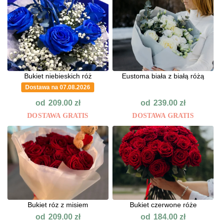
Bukiet niebieskich róż
Eustoma biała z białą różą
Dostawa na 07.08.2026
od
od
209.00
zł
239.00
zł
DOSTAWA GRATIS
DOSTAWA GRATIS
Bukiet róz z misiem
Bukiet czerwone róże
od
od
209.00
zł
184.00
zł