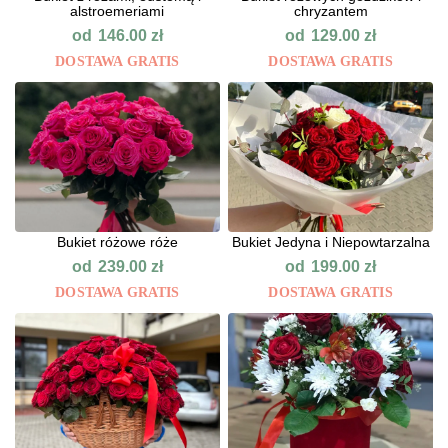
alstroemeriami
chryzantem
od
od
146.00
zł
129.00
zł
DOSTAWA GRATIS
DOSTAWA GRATIS
Bukiet różowe róże
Bukiet Jedyna i Niepowtarzalna
od
od
239.00
zł
199.00
zł
DOSTAWA GRATIS
DOSTAWA GRATIS