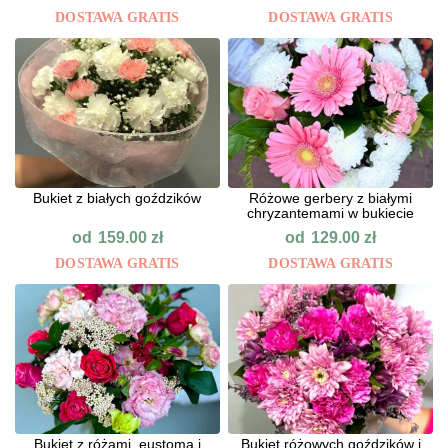
DOSTAWA GRATIS
DOSTAWA GRATIS
Bukiet z białych goździków
Różowe gerbery z białymi
chryzantemami w bukiecie
od
od
159.00
zł
129.00
zł
DOSTAWA GRATIS
DOSTAWA GRATIS
Bukiet z różami, eustomą i
Bukiet różowych goździków i