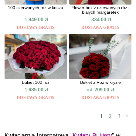
100 czerwonych róż w koszu
Flower box z czerwonych róż i
białych margaretek
1,949.00
zł
334.00
zł
DOSTAWA GRATIS
DOSTAWA GRATIS
Bukiet 100 róż
Bukiet z Róż w kryzie
od
1,685.00
zł
209.00
zł
DOSTAWA GRATIS
DOSTAWA GRATIS
1
2
3
»
Kwiaciarnia Internetowa "
Kwiaty-Bukiety
" w