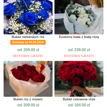
Bukiet niebieskich róż
Eustoma biała z białą różą
Dostawa na 06.08.2026
od
od
209.00
zł
239.00
zł
DOSTAWA GRATIS
DOSTAWA GRATIS
Bukiet róz z misiem
Bukiet czerwone róże
od
od
209.00
zł
184.00
zł