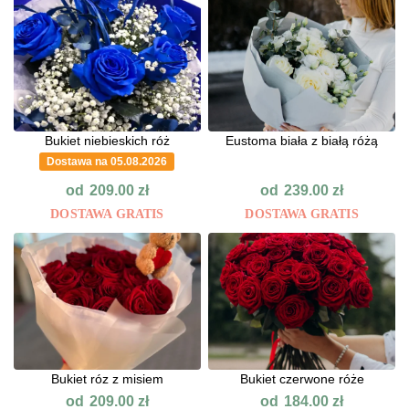
Bukiet niebieskich róż
Eustoma biała z białą różą
Dostawa na 05.08.2026
od
od
209.00
zł
239.00
zł
DOSTAWA GRATIS
DOSTAWA GRATIS
Bukiet róz z misiem
Bukiet czerwone róże
od
od
209.00
zł
184.00
zł