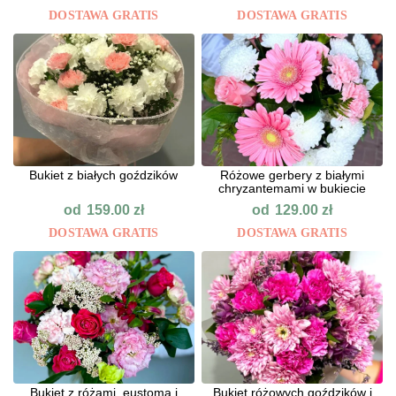
DOSTAWA GRATIS
DOSTAWA GRATIS
Bukiet z białych goździków
Różowe gerbery z białymi
chryzantemami w bukiecie
od
od
159.00
zł
129.00
zł
DOSTAWA GRATIS
DOSTAWA GRATIS
Bukiet z różami, eustomą i
Bukiet różowych goździków i