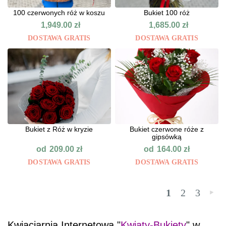
100 czerwonych róż w koszu
Bukiet 100 róż
1,949.00
zł
1,685.00
zł
DOSTAWA GRATIS
DOSTAWA GRATIS
Bukiet z Róż w kryzie
Bukiet czerwone róże z
gipsówką
od
od
209.00
zł
164.00
zł
DOSTAWA GRATIS
DOSTAWA GRATIS
1
2
3
»
Kwiaciarnia Internetowa "
Kwiaty-Bukiety
" w