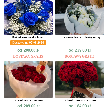
Bukiet niebieskich róż
Eustoma biała z białą różą
Dostawa na 07.08.2026
od
od
209.00
zł
239.00
zł
DOSTAWA GRATIS
DOSTAWA GRATIS
Bukiet róz z misiem
Bukiet czerwone róże
od
od
209.00
zł
184.00
zł