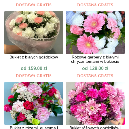
DOSTAWA GRATIS
DOSTAWA GRATIS
Bukiet z białych goździków
Różowe gerbery z białymi
chryzantemami w bukiecie
od
od
159.00
zł
129.00
zł
DOSTAWA GRATIS
DOSTAWA GRATIS
Bukiet z różami, eustomą i
Bukiet różowych goździków i