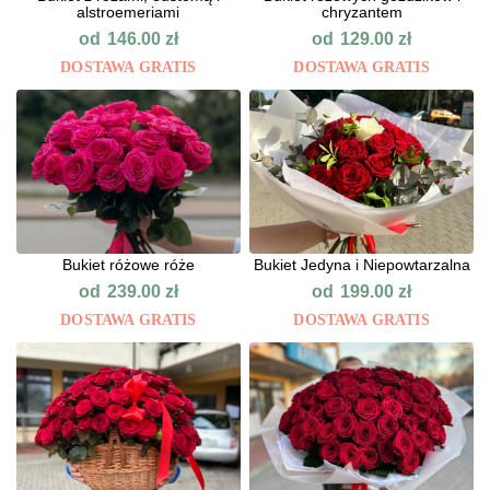
alstroemeriami
chryzantem
od
od
146.00
zł
129.00
zł
DOSTAWA GRATIS
DOSTAWA GRATIS
Bukiet różowe róże
Bukiet Jedyna i Niepowtarzalna
od
od
239.00
zł
199.00
zł
DOSTAWA GRATIS
DOSTAWA GRATIS