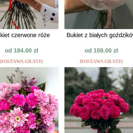
kiet czerwone róże
Bukiet z białych goździk
od
184.00
zł
od
159.00
zł
DOSTAWA GRATIS
DOSTAWA GRATIS