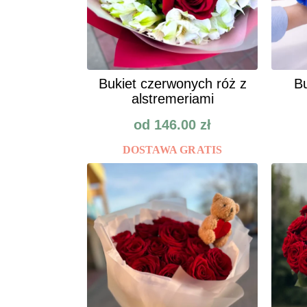
Bukiet czerwonych róż z
Bu
alstremeriami
od
146.00
zł
DOSTAWA GRATIS