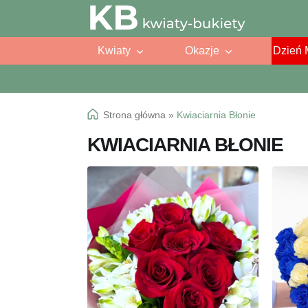
Przejdź
Przejdź
do
do
Kwiaty
Okazje
Dzień 
nawigacji
treści
Strona główna
»
Kwiaciarnia Błonie
KWIACIARNIA BŁONIE