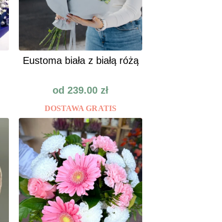
Eustoma biała z białą różą
od
239.00
zł
DOSTAWA GRATIS