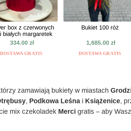
er box z czerwonych
Bukiet 100 róż
 i białych margaretek
334.00
zł
1,685.00
zł
DOSTAWA GRATIS
DOSTAWA GRATIS
 którzy zamawiają bukiety w miastach
Grodz
trębusy
,
Podkowa Leśna
i
Książenice
, p
ie mix czekoladek
Merci
gratis – aby Wasz