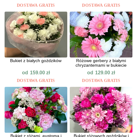
DOSTAWA GRATIS
DOSTAWA GRATIS
Bukiet z białych goździków
Różowe gerbery z białymi
chryzantemami w bukiecie
od
od
159.00
zł
129.00
zł
DOSTAWA GRATIS
DOSTAWA GRATIS
Bukiet z różami, eustomą i
Bukiet różowych goździków i