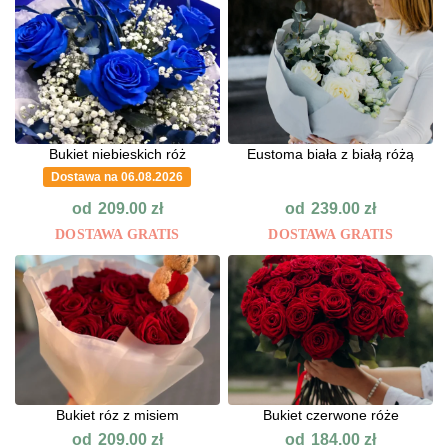
Bukiet niebieskich róż
Eustoma biała z białą różą
Dostawa na 06.08.2026
od
od
209.00
zł
239.00
zł
DOSTAWA GRATIS
DOSTAWA GRATIS
Bukiet róz z misiem
Bukiet czerwone róże
od
od
209.00
zł
184.00
zł