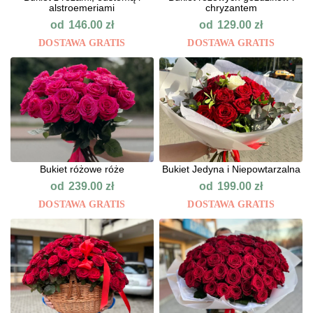
alstroemeriami
chryzantem
od
od
146.00
zł
129.00
zł
DOSTAWA GRATIS
DOSTAWA GRATIS
Bukiet różowe róże
Bukiet Jedyna i Niepowtarzalna
od
od
239.00
zł
199.00
zł
DOSTAWA GRATIS
DOSTAWA GRATIS