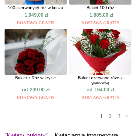
100 czerwonych róż w koszu
Bukiet 100 róż
1,949.00
zł
1,685.00
zł
DOSTAWA GRATIS
DOSTAWA GRATIS
Bukiet z Róż w kryzie
Bukiet czerwone róże z
gipsówką
od
od
209.00
zł
164.00
zł
DOSTAWA GRATIS
DOSTAWA GRATIS
1
2
3
»
"
Kwiaty-bukiety
" – Kwiaciarnia internetowa