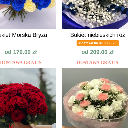
kiet Morska Bryza
Bukiet niebieskich róż
Dostawa na 07.08.2026
od
179.00
zł
od
209.00
zł
DOSTAWA GRATIS
DOSTAWA GRATIS