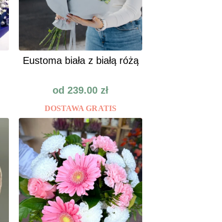
Eustoma biała z białą różą
od
239.00
zł
DOSTAWA GRATIS