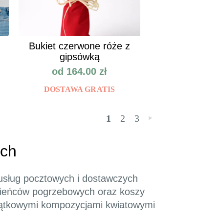
Bukiet czerwone róże z
gipsówką
od
164.00
zł
DOSTAWA GRATIS
1
2
3
»
ach
 usług pocztowych i dostawczych
 wieńców pogrzebowych oraz koszy
wyjątkowymi kompozycjami kwiatowymi