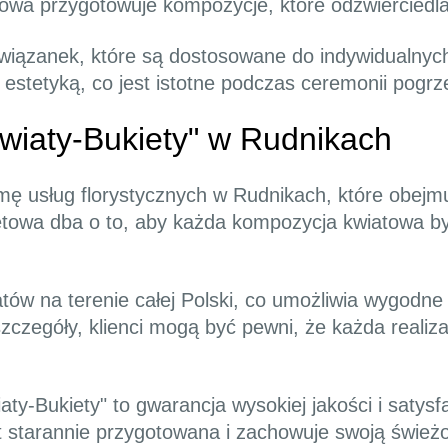
etowa przygotowuje kompozycje, które odzwierciedl
wiązanek, które są dostosowane do indywidualnych
i estetyką, co jest istotne podczas ceremonii pogr
Kwiaty-Bukiety" w Rudnikach
mę usług florystycznych w Rudnikach, które obejmu
netowa dba o to, aby każda kompozycja kwiatowa by
ów na terenie całej Polski, co umożliwia wygodne 
o szczegóły, klienci mogą być pewni, że każda real
ty-Bukiety" to gwarancja wysokiej jakości i satysfa
 starannie przygotowana i zachowuje swoją świeżo