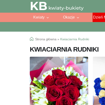
Przejdź
Przejdź
do
do
Kwiaty
Okazje
Dzień 
nawigacji
treści
Strona główna
»
Kwiaciarnia Rudniki
KWIACIARNIA RUDNIKI