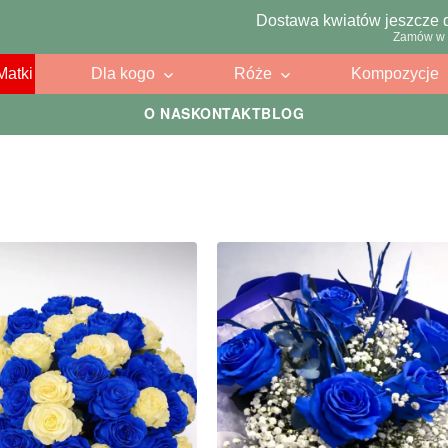
Dostawa kwiatów jeszcze 
Zamów w 
Matki
Dla kogo
Róże
Kompozycje
O NAS
KONTAKT
BLOG