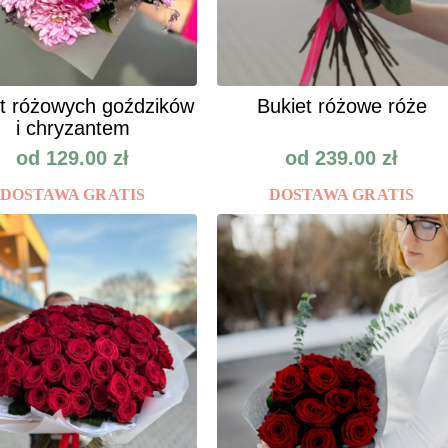
t różowych goździków
Bukiet różowe róże
i chryzantem
od
129.00
zł
od
239.00
zł
DOSTAWA GRATIS
DOSTAWA GRATIS