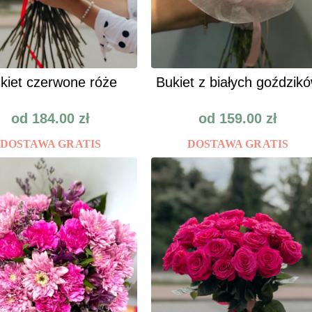
kiet czerwone róże
Bukiet z białych goździk
od
184.00
zł
od
159.00
zł
DOSTAWA GRATIS
DOSTAWA GRATIS