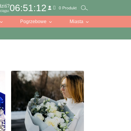
06:51:10
dziś?
0 Produkt
ciągu:
Pogrzebowe
Miasta