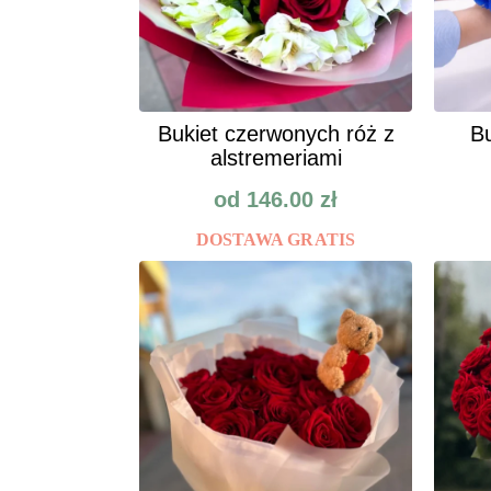
Bukiet czerwonych róż z
Bu
alstremeriami
od
146.00
zł
DOSTAWA GRATIS