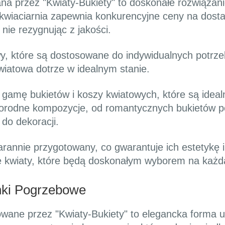
a przez "Kwiaty-Bukiety" to doskonałe rozwiązanie
kwiaciarnia zapewnia konkurencyjne ceny na dost
nie rezygnując z jakości.
, które są dostosowane do indywidualnych potrzeb
iatowa dotrze w idealnym stanie.
ą gamę bukietów i koszy kwiatowych, które są idea
żnorodne kompozycje, od romantycznych bukietów p
do dekoracji.
tarannie przygotowany, co gwarantuje ich estetykę i
lne kwiaty, które będą doskonałym wyborem na każd
nki Pogrzebowe
wane przez "Kwiaty-Bukiety" to elegancka forma up