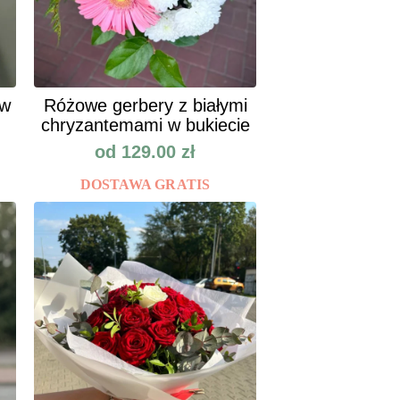
ów
Różowe gerbery z białymi
chryzantemami w bukiecie
od
129.00
zł
DOSTAWA GRATIS