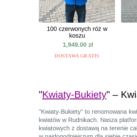
100 czerwonych róż w
koszu
1,949.00
zł
DOSTAWA GRATIS
"
Kwiaty-Bukiety
" – Kw
"Kwiaty-Bukiety" to renomowana kwia
kwiatów w Rudnikach. Nasza platfo
kwiatowych z dostawą na terenie ca
w najdogodniejszym dla siebie czasi