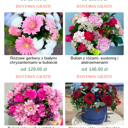
DOSTAWA GRATIS
DOSTAWA GRATIS
Różowe gerbery z białymi
Bukiet z różami, eustomą i
chryzantemami w bukiecie
alstroemeriami
od
od
129.00
zł
146.00
zł
DOSTAWA GRATIS
DOSTAWA GRATIS