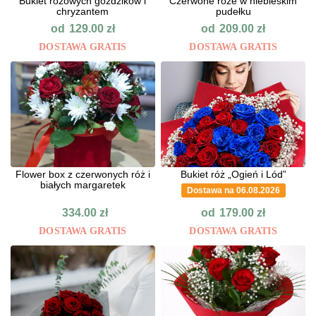
Bukiet różowych goździków i
Czerwone róże w niebieskim
chryzantem
pudełku
od
od
129.00
zł
209.00
zł
DOSTAWA GRATIS
DOSTAWA GRATIS
Flower box z czerwonych róż i
Bukiet róż „Ogień i Lód”
białych margaretek
Dostawa na 06.08.2026
od
334.00
zł
179.00
zł
DOSTAWA GRATIS
DOSTAWA GRATIS