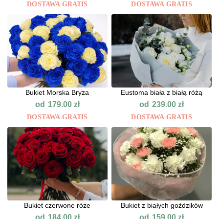
DOSTAWA GRATIS
DOSTAWA GRATIS
Bukiet Morska Bryza
Eustoma biała z białą różą
od
od
179.00
zł
239.00
zł
DOSTAWA GRATIS
DOSTAWA GRATIS
Bukiet czerwone róże
Bukiet z białych goździków
od
od
184.00
zł
159.00
zł