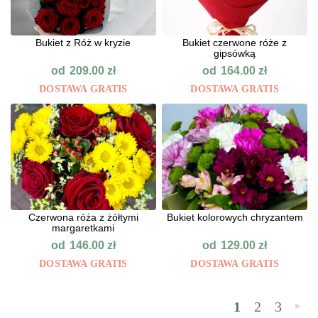
Bukiet z Róż w kryzie
Bukiet czerwone róże z
gipsówką
od
od
209.00
zł
164.00
zł
DOSTAWA GRATIS
DOSTAWA GRATIS
Czerwona róża z żółtymi
Bukiet kolorowych chryzantem
margaretkami
od
od
146.00
zł
129.00
zł
DOSTAWA GRATIS
DOSTAWA GRATIS
1
2
3
»