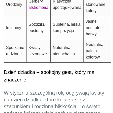
Gerbery,
Klasyczna,
Urodziny
stonowane
alstromeria
uporządkowana
kolory
Jasne,
Goździki,
Subtelna, lekka
Imieniny
neutralne
eustomy
kompozycja
barwy
Neutralna
Spotkanie
Kwiaty
Naturalna,
paleta
rodzinne
sezonowe
nienachalna
kolorów
Dzień dziadka – spokojny gest, który ma
znaczenie
W styczniu szczególną rolę odgrywają kwiaty
na dzien dziadka, które kojarzą się z
szacunkiem i rodzinną bliskością. To święto,