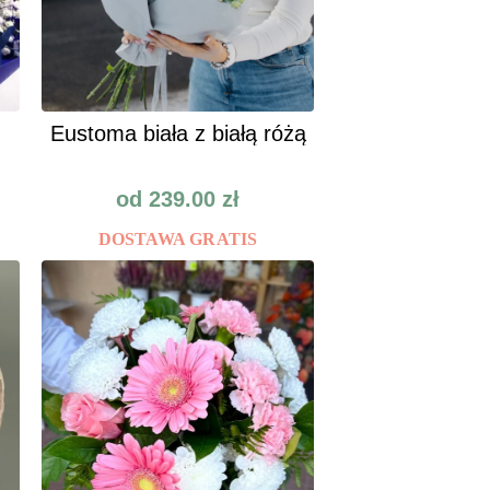
Eustoma biała z białą różą
od
239.00
zł
DOSTAWA GRATIS