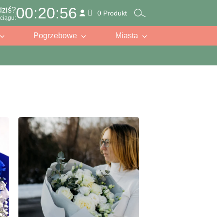
00:20:54
dziś?
0 Produkt
ciągu:
Pogrzebowe
Miasta