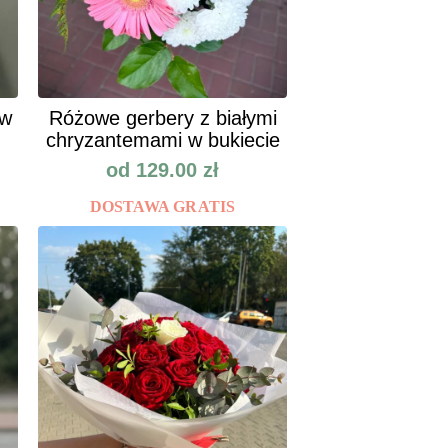
ów
Różowe gerbery z białymi
chryzantemami w bukiecie
od
129.00
zł
DOSTAWA GRATIS