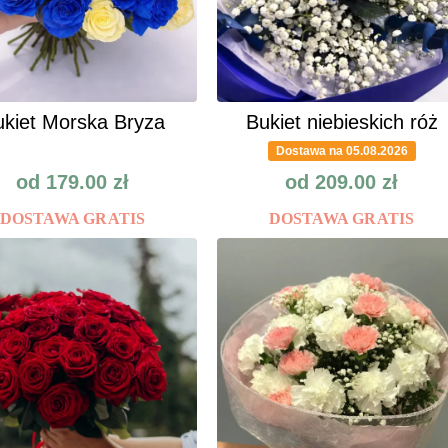
kiet Morska Bryza
Bukiet niebieskich róż
Dostawa na 05.08.2026
od
179.00
zł
od
209.00
zł
DOSTAWA GRATIS
DOSTAWA GRATIS