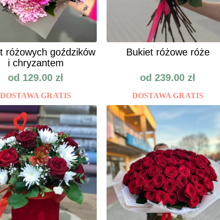
t różowych goździków
Bukiet różowe róże
i chryzantem
od
129.00
zł
od
239.00
zł
DOSTAWA GRATIS
DOSTAWA GRATIS