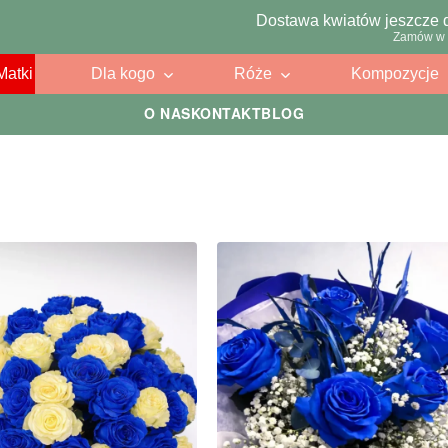
Dostawa kwiatów jeszcze 
Zamów w 
Matki
Dla kogo
Róże
Kompozycje
O NAS
KONTAKT
BLOG