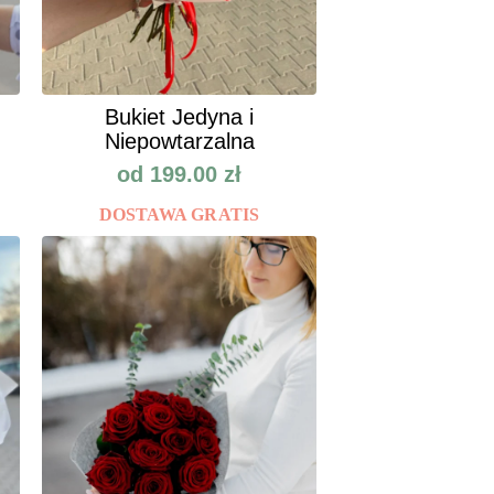
Bukiet Jedyna i
Niepowtarzalna
od
199.00
zł
DOSTAWA GRATIS