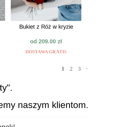
Bukiet z Róż w kryzie
od
209.00
zł
DOSTAWA GRATIS
1
2
3
»
ty
".
jemy naszym klientom.