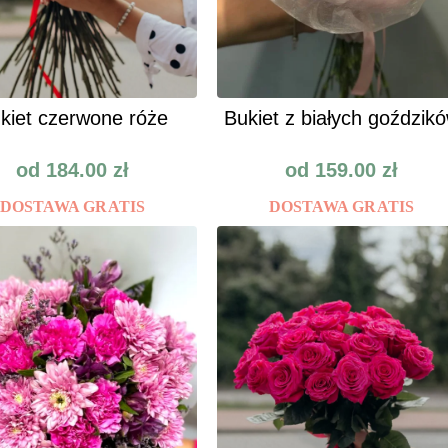
kiet czerwone róże
Bukiet z białych goździk
od
184.00
zł
od
159.00
zł
DOSTAWA GRATIS
DOSTAWA GRATIS