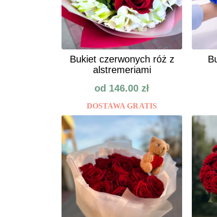
Bukiet czerwonych róż z
Bu
alstremeriami
od
146.00
zł
DOSTAWA GRATIS