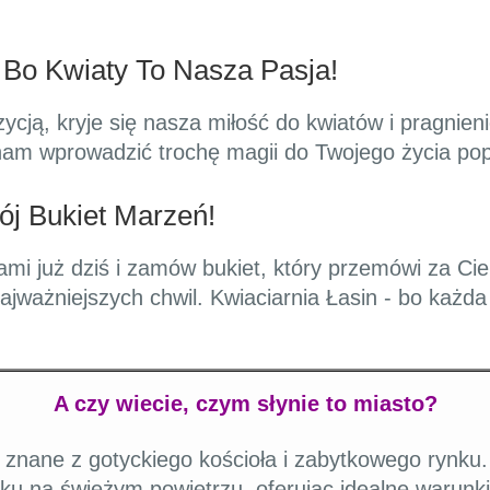
 Bo Kwiaty To Nasza Pasja!
ą, kryje się nasza miłość do kwiatów i pragnienie
 nam wprowadzić trochę magii do Twojego życia po
j Bukiet Marzeń!
nami już dziś i zamów bukiet, który przemówi za Ci
jważniejszych chwil. Kwiaciarnia Łasin - bo każda
A czy wiecie, czym słynie to miasto?
, znane z gotyckiego kościoła i zabytkowego rynku. 
ku na świeżym powietrzu, oferując idealne warunk