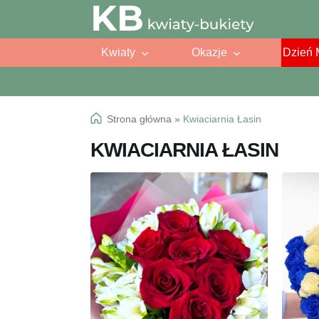
Przejdź
Przejdź
do
do
Kwiaty
Okazje
Dzień 
nawigacji
treści
Strona główna
»
Kwiaciarnia Łasin
KWIACIARNIA ŁASIN