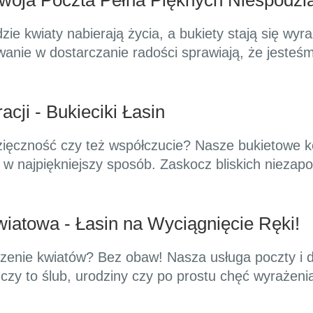
woja Poczta Pełna Pięknych Niespodzi
dzie kwiaty nabierają życia, a bukiety stają się w
wanie w dostarczanie radości sprawiają, że jest
cji - Bukieciki Łasin
zięczność czy też współczucie? Nasze bukietowe 
w najpiękniejszy sposób. Zaskocz bliskich niezap
iatowa - Łasin na Wyciągnięcie Ręki!
zenie kwiatów? Bez obaw! Nasza usługa poczty i do
, czy to ślub, urodziny czy po prostu chęć wyrażen