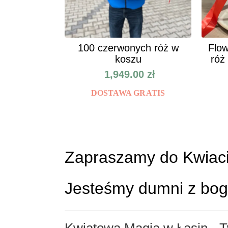
100 czerwonych róż w
Flow
koszu
róż
1,949.00
zł
DOSTAWA GRATIS
Zapraszamy do Kwiacia
Jesteśmy dumni z boga