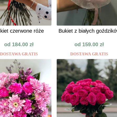
kiet czerwone róże
Bukiet z białych goździk
od
184.00
zł
od
159.00
zł
DOSTAWA GRATIS
DOSTAWA GRATIS