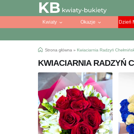
Przejdź
Przejdź
do
do
Kwiaty
Okazje
Dzień 
nawigacji
treści
Strona główna
»
Kwiaciarnia Radzyń Chełmińsk
KWIACIARNIA RADZYŃ 