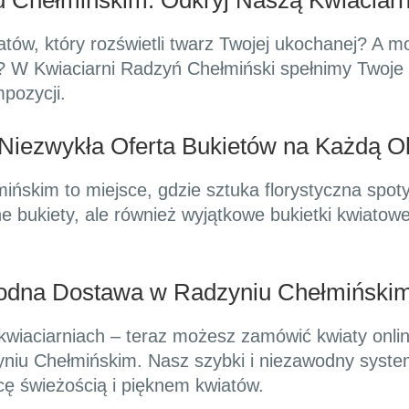
 Chełmińskim: Odkryj Naszą Kwiaciarn
tów, który rozświetli twarz Twojej ukochanej? A m
? W Kwiaciarni Radzyń Chełmiński spełnimy Twoje 
pozycji.
Niezwykła Oferta Bukietów na Każdą O
ńskim to miejsce, gdzie sztuka florystyczna spoty
jne bukiety, ale również wyjątkowe bukietki kwiato
odna Dostawa w Radzyniu Chełmiński
 kwiaciarniach – teraz możesz zamówić kwiaty onli
niu Chełmińskim. Nasz szybki i niezawodny system
cę świeżością i pięknem kwiatów.