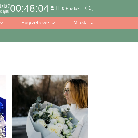
00:48:03
dziś?
0 Produkt
ciągu:
Pogrzebowe
Miasta