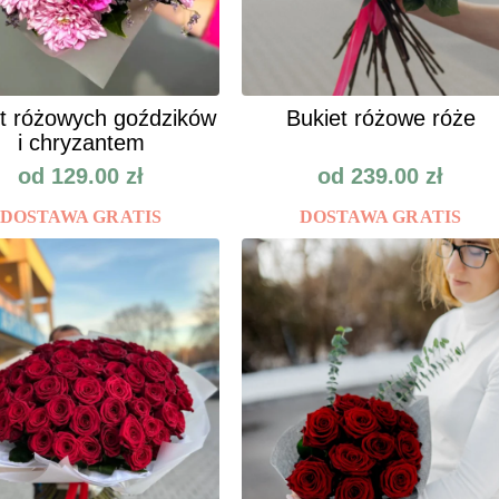
t różowych goździków
Bukiet różowe róże
i chryzantem
od
129.00
zł
od
239.00
zł
DOSTAWA GRATIS
DOSTAWA GRATIS