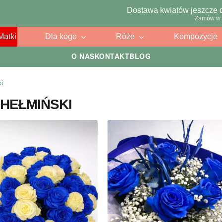
Dostawa kwiatów jeszcze 
Zamów w 
Matki
Dla kogo
Róże
Kompozycje
O NAS
KONTAKT
BLOG
i
CHEŁMIŃSKI