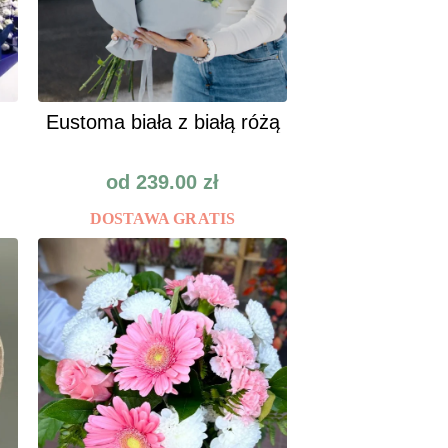
Eustoma biała z białą różą
od
239.00
zł
DOSTAWA GRATIS