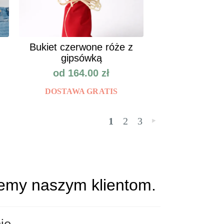
Bukiet czerwone róże z
gipsówką
od
164.00
zł
DOSTAWA GRATIS
1
2
3
»
jemy naszym klientom.