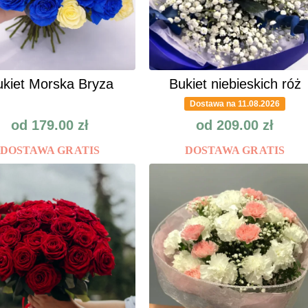
kiet Morska Bryza
Bukiet niebieskich róż
Dostawa na 11.08.2026
od
179.00
zł
od
209.00
zł
DOSTAWA GRATIS
DOSTAWA GRATIS