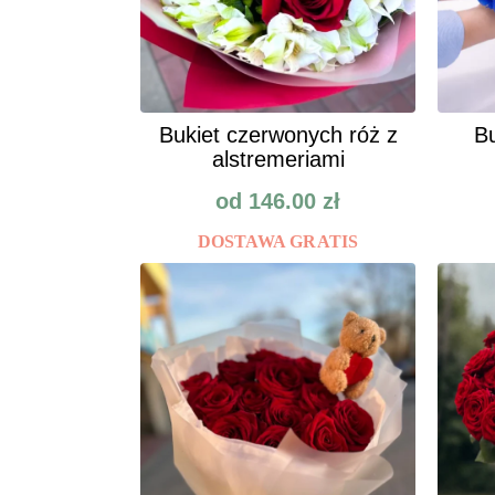
Bukiet czerwonych róż z
Bu
alstremeriami
od
146.00
zł
DOSTAWA GRATIS