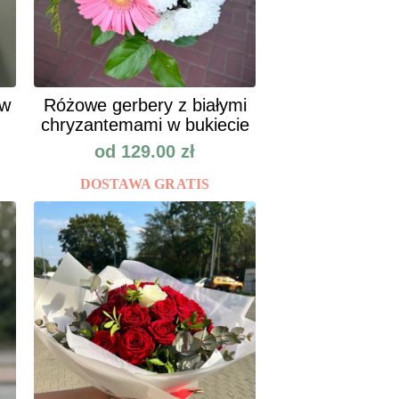
ów
Różowe gerbery z białymi
chryzantemami w bukiecie
od
129.00
zł
DOSTAWA GRATIS