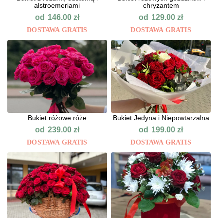
alstroemeriami
chryzantem
od
od
146.00
zł
129.00
zł
DOSTAWA GRATIS
DOSTAWA GRATIS
Bukiet różowe róże
Bukiet Jedyna i Niepowtarzalna
od
od
239.00
zł
199.00
zł
DOSTAWA GRATIS
DOSTAWA GRATIS