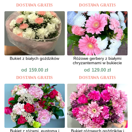
DOSTAWA GRATIS
DOSTAWA GRATIS
Bukiet z białych goździków
Różowe gerbery z białymi
chryzantemami w bukiecie
od
od
159.00
zł
129.00
zł
DOSTAWA GRATIS
DOSTAWA GRATIS
Bukiet z różami, eustomą i
Bukiet różowych goździków i