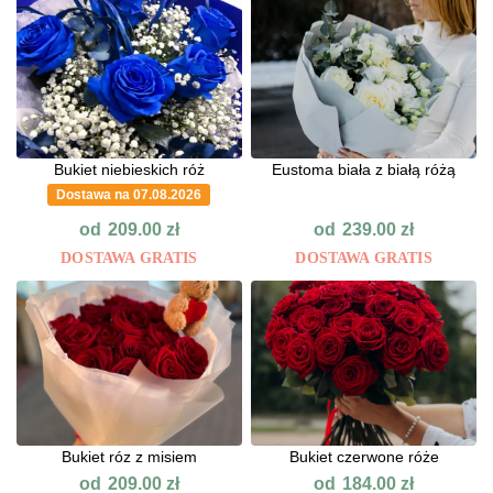
Bukiet niebieskich róż
Eustoma biała z białą różą
Dostawa na 07.08.2026
od
od
209.00
zł
239.00
zł
DOSTAWA GRATIS
DOSTAWA GRATIS
Bukiet róz z misiem
Bukiet czerwone róże
od
od
209.00
zł
184.00
zł