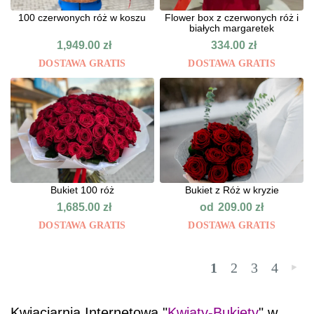
100 czerwonych róż w koszu
Flower box z czerwonych róż i
białych margaretek
1,949.00
zł
334.00
zł
DOSTAWA GRATIS
DOSTAWA GRATIS
Bukiet 100 róż
Bukiet z Róż w kryzie
od
1,685.00
zł
209.00
zł
DOSTAWA GRATIS
DOSTAWA GRATIS
1
2
3
4
»
Kwiaciarnia Internetowa "
Kwiaty-Bukiety
" w